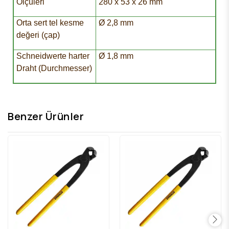
Ölçüleri
280 x 53 x 26 mm
Orta sert tel kesme
Ø 2,8 mm
değeri (çap)
Schneidwerte harter
Ø 1,8 mm
Draht (Durchmesser)
Benzer Ürünler