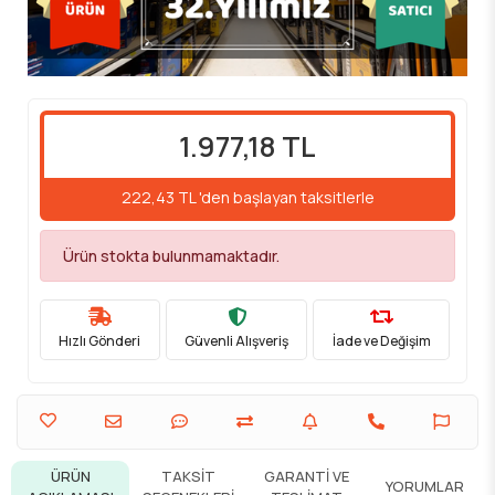
1.977,18 TL
222,43 TL 'den başlayan taksitlerle
Ürün stokta bulunmamaktadır.
Hızlı Gönderi
Güvenli Alışveriş
İade ve Değişim
ÜRÜN
TAKSIT
GARANTI VE
YORUMLAR