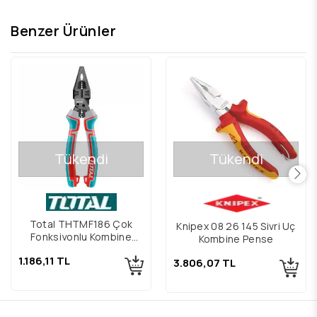
Benzer Ürünler
Tükendi
Tükendi
Total THTMF186 Çok
Knipex 08 26 145 Sivri Uç
Fonksiyonlu Kombine
Kombine Pense
Pense 200 mm
1.186,11 TL
3.806,07 TL