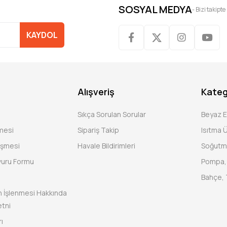
SOSYAL MEDYA
- Bizi takipte
KAYDOL
Alışveriş
Kateg
Sıkça Sorulan Sorular
Beyaz 
şmesi
Sipariş Takip
Isıtma Ü
eşmesi
Havale Bildirimleri
Soğutm
vuru Formu
Pompa, 
Bahçe, 
rin İşlenmesi Hakkında
tni
ı