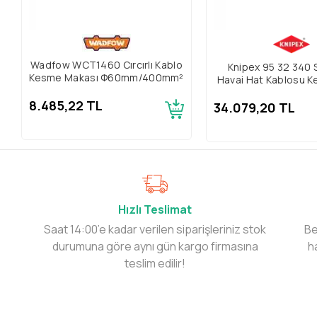
Wadfow WCT1460 Cırcırlı Kablo
Knipex 95 32 340
Kesme Makası Φ60mm/400mm²
Havai Hat Kablosu K
8.485,22 TL
34.079,20 TL
Hızlı Teslimat
Saat 14:00’e kadar verilen siparişleriniz stok
Be
durumuna göre aynı gün kargo firmasına
h
teslim edilir!