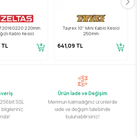
 3720160220 220mm
Tayrex 10'' Mini Kablo Kesici
ğızlı Kablo Kesici
250mm
8 TL
641,09 TL
şveriş
Ürün İade ve Değişim
 256bit SSL
Memnun kalmadığınız ürünlerde
 bilgileriniz
iade ve değişim talebinde
ında!
bulunabilirsiniz!