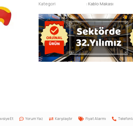
Kategori
:
Kablo Makası
vsiye Et
Yorum Yaz
Karşılaştır
Fiyat Alarmı
Telefonl