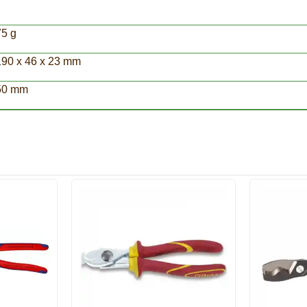
75 g
190 x 46 x 23 mm
50 mm