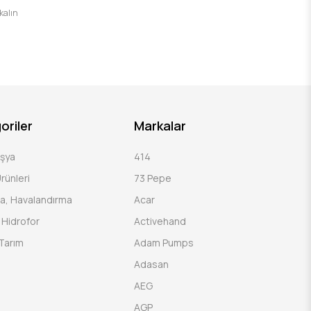
 kalın
oriler
Markalar
Eşya
414
rünleri
73 Pepe
a, Havalandırma
Acar
Hidrofor
Activehand
Tarım
Adam Pumps
Adasan
AEG
AGP