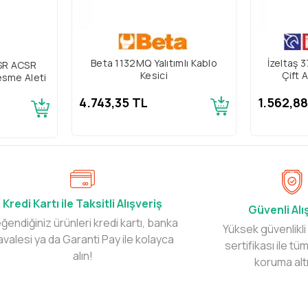
Beta 1132MQ Yalıtımlı Kablo
İzeltaş
 SR ACSR
Kesici
Çift A
esme Aleti
4.743,35 TL
1.562,8
Kredi Kartı ile Taksitli Alışveriş
Güvenli Alı
ğendiğiniz ürünleri kredi kartı, banka
Yüksek güvenlikli
avalesi ya da Garanti Pay ile kolayca
sertifikası ile tüm
alın!
koruma alt