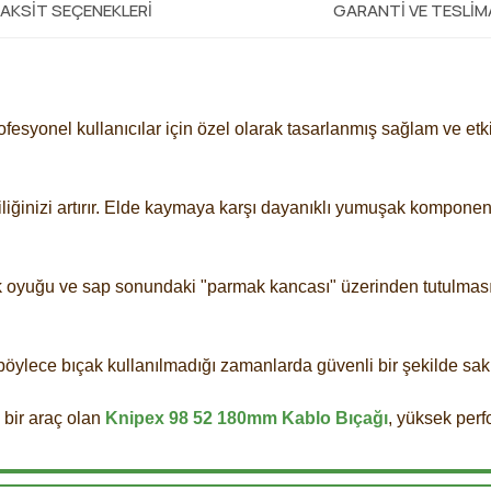
AKSIT SEÇENEKLERI
GARANTI VE TESLI
rofesyonel kullanıcılar için özel olarak tasarlanmış sağlam ve etkil
iliğinizi artırır. Elde kaymaya karşı dayanıklı yumuşak komponen
k oyuğu ve sap sonundaki "parmak kancası" üzerinden tutulması 
, böylece bıçak kullanılmadığı zamanlarda güvenli bir şekilde sakl
 bir araç olan
Knipex 98 52 180mm Kablo Bıçağı
, yüksek perf