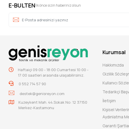
E-BULTEN
İlk önce sizin haberiniz olsun
Kurumsal
Hakkımızda
Haftaiçi 09:00 - 18:00 Cumartesi 10:00 -
Gizlilik Sözle
17:00 saatleri arasında ulaşabilirsiniz.
Kullanıcı Sözl
0 552 714 57 90
Tedarikçi Baş
destek@genisreyon.com
İletişim
Kuzeykent Mah. 44.Sokak No: 12 37150
Merkez-Kastamonu
Kişisel Verile
Aydınlatma Me
Garanti Şartlar