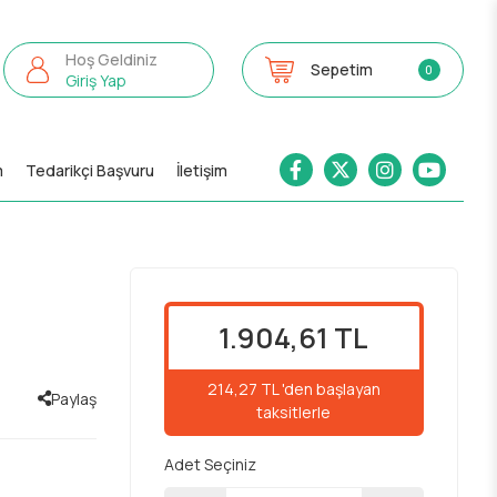
Hoş Geldiniz
Sepetim
0
Giriş Yap
m
Tedarikçi Başvuru
İletişim
1.904,61 TL
214,27 TL 'den başlayan
Paylaş
taksitlerle
Adet Seçiniz