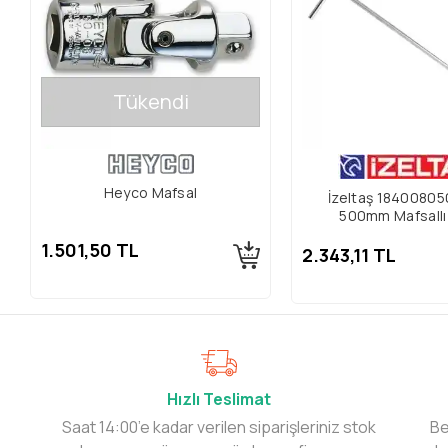
Tükendi
Heyco Mafsal
İzeltaş 184008050
500mm Mafsallı 
1.501,50 TL
2.343,11 TL
Hızlı Teslimat
Saat 14:00’e kadar verilen siparişleriniz stok
Be