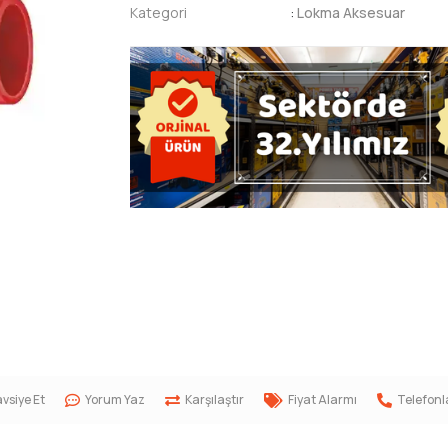
Kategori
:
Lokma Aksesuar
vsiye Et
Yorum Yaz
Karşılaştır
Fiyat Alarmı
Telefonl