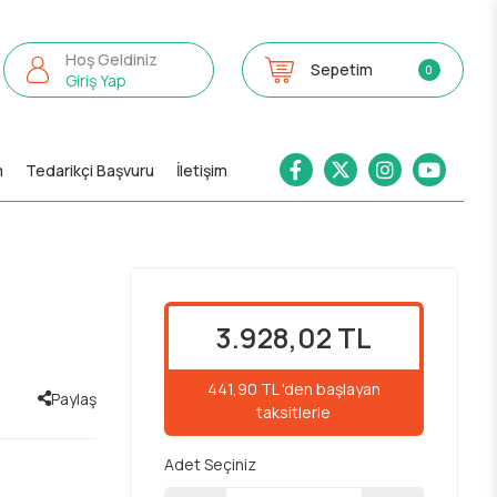
Hoş Geldiniz
Sepetim
0
Giriş Yap
m
Tedarikçi Başvuru
İletişim
3.928,02 TL
441,90 TL 'den başlayan
Paylaş
taksitlerle
Adet Seçiniz