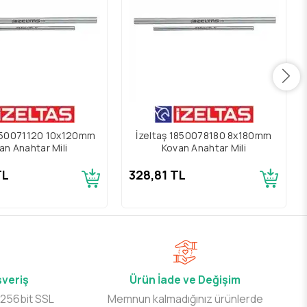
1850071120 10x120mm
İzeltaş 1850078180 8x180mm
an Anahtar Mili
Kovan Anahtar Mili
TL
328,81 TL
şveriş
Ürün İade ve Değişim
 256bit SSL
Memnun kalmadığınız ürünlerde