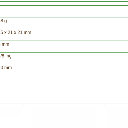
58 g
75 x 21 x 21 mm
6 mm
/8 İnç
10 mm