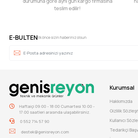
durumuna göre aynı gün kargo firmasına
h
teslim edilir!
E-BULTEN
İlk önce sizin haberiniz olsun
Kurumsal
Hakkımızda
Haftaiçi 09:00 - 18:00 Cumartesi 10:00 -
Gizlilik Sözle
17:00 saatleri arasında ulaşabilirsiniz.
Kullanıcı Sözl
0 552 714 57 90
Tedarikçi Baş
destek@genisreyon.com