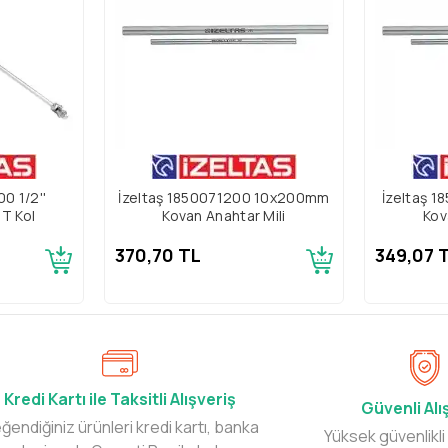
0 1/2''
İzeltaş 1850071200 10x200mm
İzeltaş 
T Kol
Kovan Anahtar Mili
Kov
370,70 TL
349,07 
Kredi Kartı ile Taksitli Alışveriş
Güvenli Alı
ğendiğiniz ürünleri kredi kartı, banka
Yüksek güvenlikli