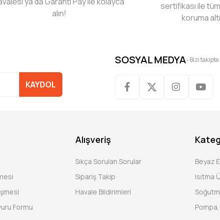
avalesi ya da Garanti Pay ile kolayca
sertifikası ile tüm
alın!
koruma alt
SOSYAL MEDYA
- Bizi takipte
KAYDOL
Alışveriş
Kateg
Sıkça Sorulan Sorular
Beyaz 
şmesi
Sipariş Takip
Isıtma Ü
eşmesi
Havale Bildirimleri
Soğutm
vuru Formu
Pompa, 