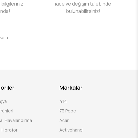
 bilgileriniz
iade ve değişim talebinde
ında!
bulunabilirsiniz!
 kalın
oriler
Markalar
Eşya
414
rünleri
73 Pepe
a, Havalandırma
Acar
Hidrofor
Activehand