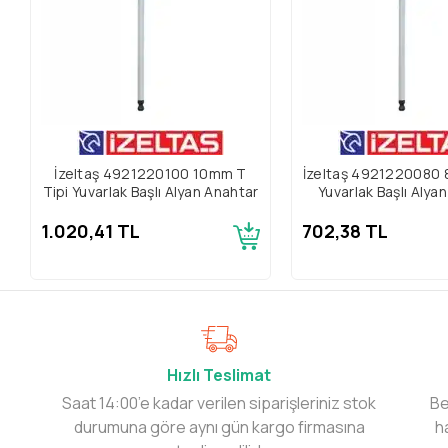
İzeltaş 4921220100 10mm T
İzeltaş 4921220080 
Tipi Yuvarlak Başlı Alyan Anahtar
Yuvarlak Başlı Alya
1.020,41 TL
702,38 TL
Hızlı Teslimat
Saat 14:00’e kadar verilen siparişleriniz stok
Be
durumuna göre aynı gün kargo firmasına
h