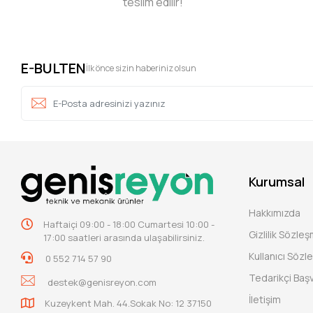
teslim edilir!
E-BULTEN
İlk önce sizin haberiniz olsun
Kurumsal
Hakkımızda
Haftaiçi 09:00 - 18:00 Cumartesi 10:00 -
Gizlilik Sözle
17:00 saatleri arasında ulaşabilirsiniz.
Kullanıcı Sözl
0 552 714 57 90
Tedarikçi Baş
destek@genisreyon.com
İletişim
Kuzeykent Mah. 44.Sokak No: 12 37150