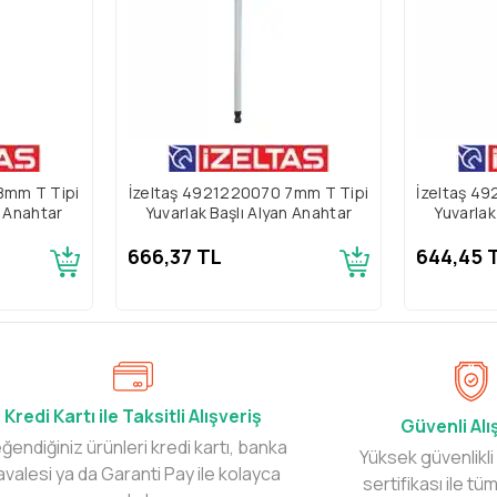
8mm T Tipi
İzeltaş 4921220070 7mm T Tipi
İzeltaş 4
n Anahtar
Yuvarlak Başlı Alyan Anahtar
Yuvarlak
666,37 TL
644,45 
Kredi Kartı ile Taksitli Alışveriş
Güvenli Alı
ğendiğiniz ürünleri kredi kartı, banka
Yüksek güvenlikli
avalesi ya da Garanti Pay ile kolayca
sertifikası ile tüm