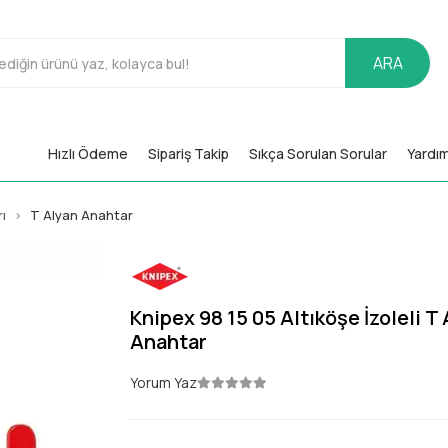
ARA
Hızlı Ödeme
Sipariş Takip
Sıkça Sorulan Sorular
Yardı
ı
T Alyan Anahtar
Knipex 98 15 05 Altıköşe İzoleli T
Anahtar
Yorum Yaz