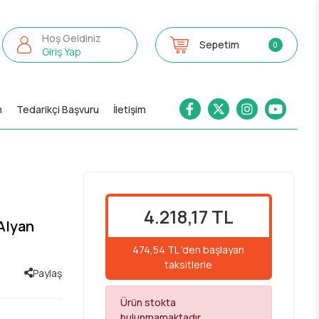
Hoş Geldiniz
Sepetim
0
Giriş Yap
m
Tedarikçi Başvuru
İletişim
4.218,17 TL
 Alyan
474,54 TL 'den başlayan
taksitlerle
Paylaş
Ürün stokta
bulunmamaktadır.