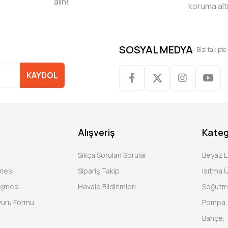
alın!
koruma alt
SOSYAL MEDYA
- Bizi takipte
KAYDOL
Alışveriş
Kateg
Sıkça Sorulan Sorular
Beyaz 
şmesi
Sipariş Takip
Isıtma Ü
eşmesi
Havale Bildirimleri
Soğutm
vuru Formu
Pompa, 
Bahçe, 