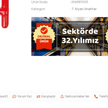
Ürün Kodu
:
KNI981505
Kategori
:
T Alyan Anahtar
iye Et
Yorum Yaz
Karşılaştır
Gelince Haber Ver
Telefo