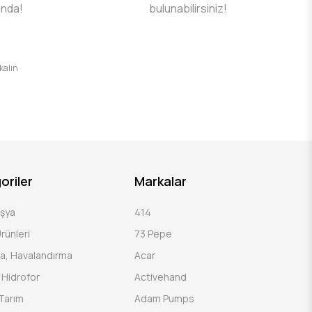
ında!
bulunabilirsiniz!
 kalın
oriler
Markalar
Eşya
414
rünleri
73 Pepe
a, Havalandırma
Acar
Hidrofor
Activehand
Tarım
Adam Pumps