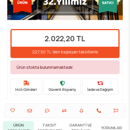
2.022,20 TL
227,50 TL 'den başlayan taksitlerle
Ürün stokta bulunmamaktadır.
Hızlı Gönderi
Güvenli Alışveriş
İade ve Değişim
ÜRÜN
TAKSIT
GARANTI VE
YORUMLAR