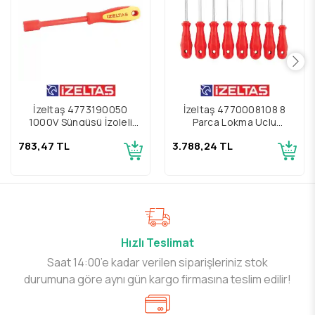
İzeltaş 4773190050
İzeltaş 4770008108 8
1000V Süngüsü İzoleli
Parça Lokma Uçlu
5mm Lokma Uçlu
Tornavida Seti
783,47 TL
3.788,24 TL
Tornavida
Hızlı Teslimat
Saat 14:00’e kadar verilen siparişleriniz stok
durumuna göre aynı gün kargo firmasına teslim edilir!