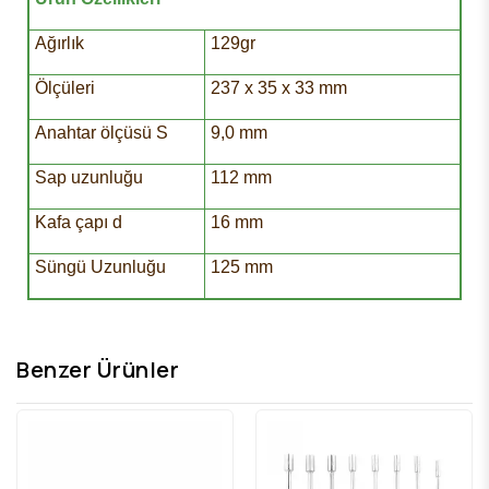
Ağırlık
129gr
Ölçüleri
237 x 35 x 33 mm
Anahtar ölçüsü S
9,0 mm
Sap uzunluğu
112 mm
Kafa çapı d
16 mm
Süngü Uzunluğu
125 mm
Benzer Ürünler