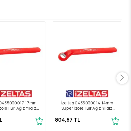
ş 0435030017 17mm
İzeltaş 0435030014 14mm
oleli Bir Ağız Yıldız
Süper İzoleli Bir Ağız Yıldız
Anahtar
Anahtar
TL
804,67 TL