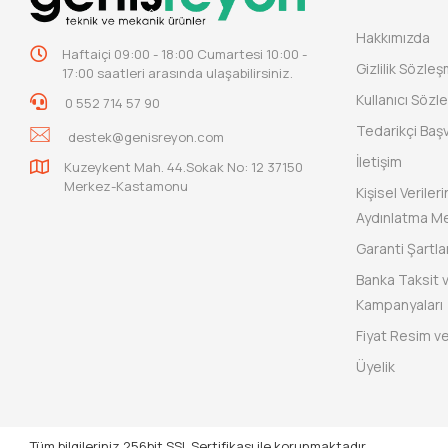
Hakkımızda
Haftaiçi 09:00 - 18:00 Cumartesi 10:00 -
Gizlilik Sözle
17:00 saatleri arasında ulaşabilirsiniz.
Kullanıcı Sözl
0 552 714 57 90
Tedarikçi Baş
destek@genisreyon.com
İletişim
Kuzeykent Mah. 44.Sokak No: 12 37150
Merkez-Kastamonu
Kişisel Verile
Aydınlatma Me
Garanti Şartlar
Banka Taksit 
Kampanyaları
Fiyat Resim ve
Üyelik
Tüm bilgileriniz 256bit SSL Sertifikası ile korunmaktadır.