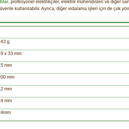
htar
, profesyonel elektrikçiler, elektrik mühendisleri ve diğer san
güvenle kullanılabilir. Ayrıca, diğer vidalama işleri için de çok yön
143 g
19 x 33 mm
15 mm
200 mm
12 mm
24 mm
24mm