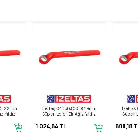
22 22mm
İzeltaş 0435030019 19mm
İzelta
ız Yıldız
Süper İzoleli Bir Ağız Yıldız
Süper İz
Anahtar
1.024,84 TL
888,18 