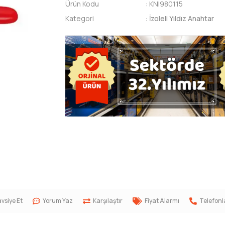
Ürün Kodu
:
KNI980115
Kategori
:
İzoleli Yıldız Anahtar
vsiye Et
Yorum Yaz
Karşılaştır
Fiyat Alarmı
Telefonl