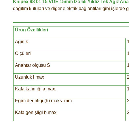
Knipex 98 01 15 VDE 15mm İzoleli Yıldız Tek Ağız Ana
dağıtım kutuları ve diğer elektrik bağlantıları gibi işlerde 
Ürün Özellikleri
Ağırlık
Ölçüleri
Anahtar ölçüsü S
Uzunluk l max
Kafa kalınlığı a max.
Eğim derinliği (h) maks. mm
Kafa genişliği b max.