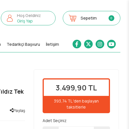
Hoş Geldiniz
Sepetim
0
Giriş Yap
m
Tedarikçi Başvuru
İletişim
3.499,90 TL
ıldız Tek
393,74 TL 'den başlayan
taksitlerle
Paylaş
Adet Seçiniz