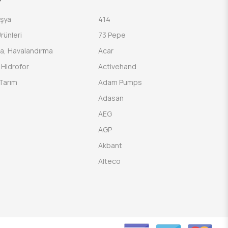
Eşya
414
rünleri
73 Pepe
a, Havalandırma
Acar
Hidrofor
Activehand
Tarım
Adam Pumps
Adasan
AEG
AGP
Akbant
Alteco