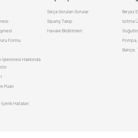
Sıkça Sorulan Sorular
Beyaz 
şmesi
Sipariş Takip
Isıtma Ü
eşmesi
Havale Bildirimleri
Soğutm
vuru Formu
Pompa, 
Bahçe, 
rin İşlenmesi Hakkında
tni
ı
ve Puan
 İçerik Hataları