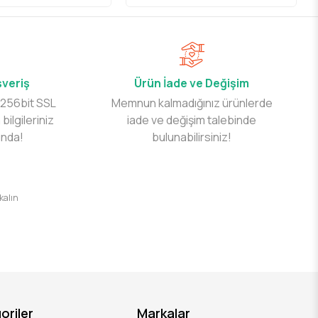
şveriş
Ürün İade ve Değişim
 256bit SSL
Memnun kalmadığınız ürünlerde
 bilgileriniz
iade ve değişim talebinde
ında!
bulunabilirsiniz!
 kalın
oriler
Markalar