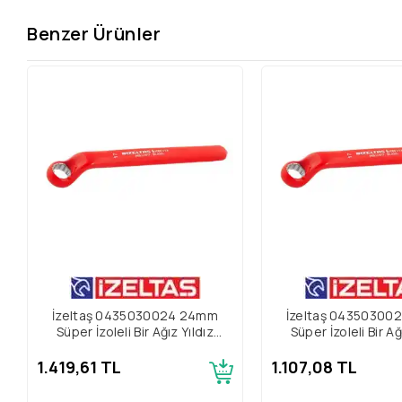
Benzer Ürünler
İzeltaş 0435030024 24mm
İzeltaş 04350300
Süper İzoleli Bir Ağız Yıldız
Süper İzoleli Bir Ağ
Anahtar
Anahtar
1.419,61 TL
1.107,08 TL