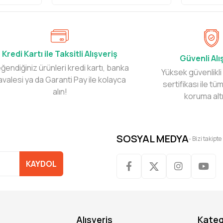
Kredi Kartı ile Taksitli Alışveriş
Güvenli Alı
ğendiğiniz ürünleri kredi kartı, banka
Yüksek güvenlikli
avalesi ya da Garanti Pay ile kolayca
sertifikası ile tüm
alın!
koruma alt
SOSYAL MEDYA
- Bizi takipte
KAYDOL
Alışveriş
Kateg