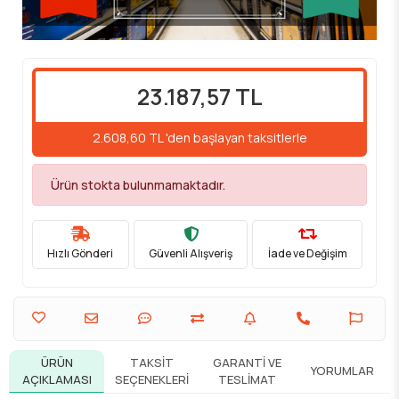
23.187,57 TL
2.608,60 TL 'den başlayan taksitlerle
Ürün stokta bulunmamaktadır.
Hızlı Gönderi
Güvenli Alışveriş
İade ve Değişim
ÜRÜN
TAKSIT
GARANTI VE
YORUMLAR
AÇIKLAMASI
SEÇENEKLERI
TESLIMAT