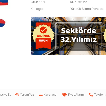
Ürün Kodu
:
KNI975265
Kategori
:
Yüksük Sıkma Pensesi
vsiye Et
Yorum Yaz
Karşılaştır
Fiyat Alarmı
Telefonl