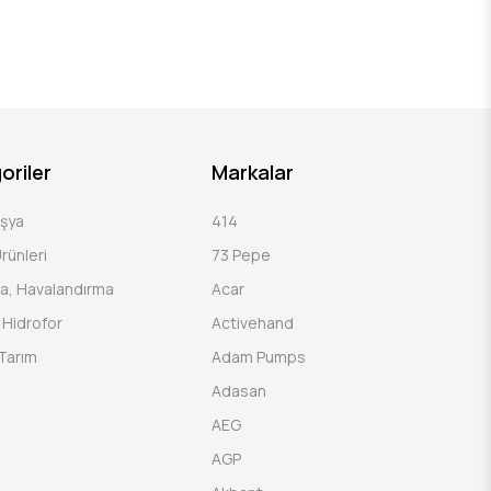
oriler
Markalar
Eşya
414
rünleri
73 Pepe
a, Havalandırma
Acar
Hidrofor
Activehand
Tarım
Adam Pumps
Adasan
AEG
AGP