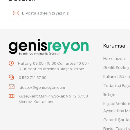
Kurumsal
Hakkımızda
Haftaiçi 09:00 - 18:00 Cumartesi 10:00 -
Gizlilik Sözle
17:00 saatleri arasında ulaşabilirsiniz.
Kullanıcı Sözl
0 552 714 57 90
Tedarikçi Baş
destek@genisreyon.com
İletişim
Kuzeykent Mah. 44.Sokak No: 12 37150
Merkez-Kastamonu
Kişisel Verile
Aydınlatma Me
Garanti Şartlar
Banka Taksit 