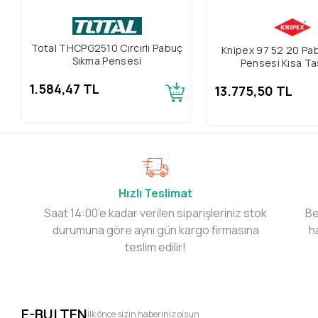
Total THCPG2510 Cırcırlı Pabuç
Knipex 97 52 20 Pa
Sıkma Pensesi
Pensesi Kısa Ta
1.584,47 TL
13.775,50 TL
Hızlı Teslimat
Saat 14:00’e kadar verilen siparişleriniz stok
Be
durumuna göre aynı gün kargo firmasına
h
teslim edilir!
E-BULTEN
İlk önce sizin haberiniz olsun