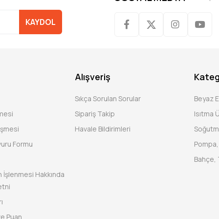
KAYDOL
Alışveriş
Kateg
Sıkça Sorulan Sorular
Beyaz 
şmesi
Sipariş Takip
Isıtma Ü
eşmesi
Havale Bildirimleri
Soğutm
vuru Formu
Pompa, 
Bahçe, 
rin İşlenmesi Hakkında
tni
ı
ve Puan