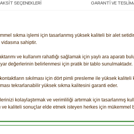
AKSIT SEÇENEKLERI
GARANTI VE TESLI
mmel sıkma işlemi için tasarlanmış yüksek kaliteli bir alet setidir
 vidasına sahiptir.
ktarımı ve kullanım rahatlığı sağlamak için yaylı ara aparatı bu
ayar değerlerinin belirlenmesi için pratik bir tablo sunulmaktadır.
ontaktların sıkılması için dört pimli presleme ile yüksek kalitel
ması tekrarlanabilir yüksek sıkma kalitesini garanti eder.
lerinizi kolaylaştırmak ve verimliliği artırmak için tasarlanmış kul
lığı ve kaliteli sonuçlar elde etmek isteyen herkes için mükemmel b