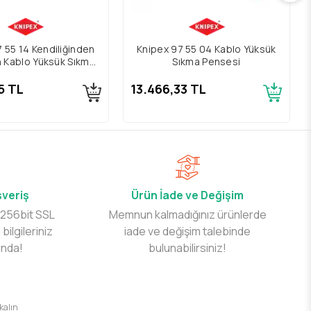
 55 14 Kendiliğinden
Knipex 97 55 04 Kablo Yüksük
n Kablo Yüksük Sıkma
Sıkma Pensesi
Pense
5 TL
13.466,33 TL
şveriş
Ürün İade ve Değişim
 256bit SSL
Memnun kalmadığınız ürünlerde
 bilgileriniz
iade ve değişim talebinde
ında!
bulunabilirsiniz!
 kalın