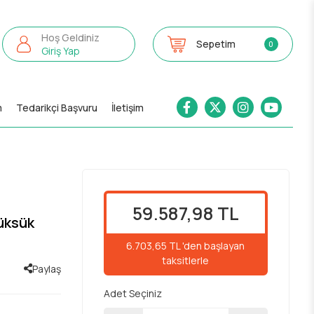
Hoş Geldiniz
Sepetim
0
Giriş Yap
m
Tedarikçi Başvuru
İletişim
59.587,98 TL
üksük
6.703,65 TL 'den başlayan
taksitlerle
Paylaş
Adet Seçiniz