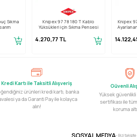
buç Sıkma
Knipex 97 78 180 T Kablo
Knipex 97
sarım
Yüksükleri için Sıkma Pensesi
Ayarlana
4.270,77 TL
14.122,4
Kredi Kartı ile Taksitli Alışveriş
Güvenli Alı
ğendiğiniz ürünleri kredi kartı, banka
Yüksek güvenlikli
avalesi ya da Garanti Pay ile kolayca
sertifikası ile tüm
alın!
koruma alt
SOSYAL MEDYA
- Bizi takipte