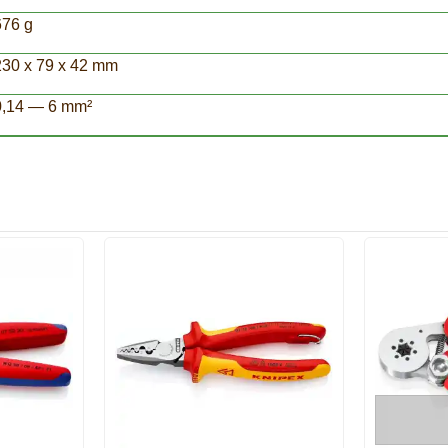
676 g
230 x 79 x 42 mm
0,14 — 6 mm²