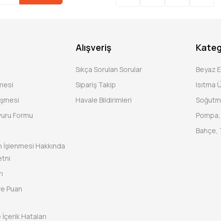
Alışveriş
Kateg
Sıkça Sorulan Sorular
Beyaz 
şmesi
Sipariş Takip
Isıtma Ü
eşmesi
Havale Bildirimleri
Soğutm
vuru Formu
Pompa, 
Bahçe, 
rin İşlenmesi Hakkında
tni
ı
ve Puan
 İçerik Hataları