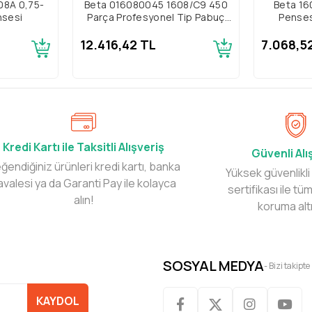
08A 0,75-
Beta 016080045 1608/C9 450
Beta 16
sesi
Parça Profesyonel Tip Pabuç
Penses
Pensesi Takımı
12.416,42 TL
7.068,5
Kredi Kartı ile Taksitli Alışveriş
Güvenli Alı
ğendiğiniz ürünleri kredi kartı, banka
Yüksek güvenlikli
avalesi ya da Garanti Pay ile kolayca
sertifikası ile tüm
alın!
koruma alt
SOSYAL MEDYA
- Bizi takipte
KAYDOL