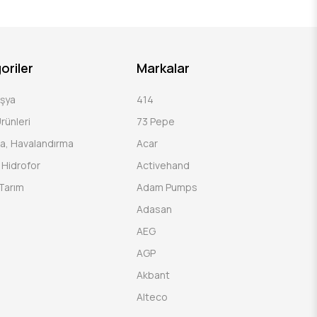
oriler
Markalar
Eşya
414
rünleri
73 Pepe
a, Havalandırma
Acar
Hidrofor
Activehand
Tarım
Adam Pumps
Adasan
AEG
AGP
Akbant
Alteco