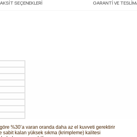
AKSIT SEÇENEKLERI
GARANTI VE TESLI
göre %30’a varan oranda daha az el kuvveti gerektirir
nde sabit kalan yüksek sıkma (krimpleme) kalitesi