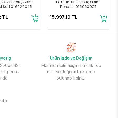
02/C9 Pabuç Sıkma
Beta 1606T Pabuç Sıkma
i Seti 016020045
Pensesi 016060005
2 TL
15.997,19 TL
şveriş
Ürün İade ve Değişim
 256bit SSL
Memnun kalmadığınız ürünlerde
 bilgileriniz
iade ve değişim talebinde
ında!
bulunabilirsiniz!
 kalın