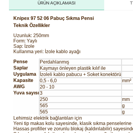
ÜRÜN AÇIKLAMASI
T
Knipex 97 52 06 Pabuç Sıkma Pensi
Teknik Özellikler
Uzunluk: 250mm
Form: Yaylı
Sap: İzole
Kullanma yeri: İzole kablo ayağı
Pense
Perdahlanmış
Saplar
Kaymayı önleyen plastik kılıf ile
Uygulama
İzoleli kablo pabucu + Soket konektörü
Kapasite
0,5 - 6,0
mm²
AWG
20 - 10
Yuva sayısı
3
250
mm
565
g
565
g
Lehimsiz elektrik bağlantıları için
Yeni tip makas kolu sayesinde, klasik sıkma penselerine 
Hassas profiller ve zorunlu blokaj (kaldırılabilir) sayesi