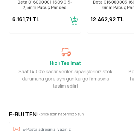
Beta 016090001 1609 0,5-
Beta 016080005 16
2,5mm Pabuç Pensesi
6mm Pabuç Pen
6.161,71 TL
12.462,92 TL
Hızlı Teslimat
Saat 14:00’e kadar verilen siparişleriniz stok
Be
durumuna göre aynı gün kargo firmasına
h
teslim edilir!
E-BULTEN
İlk önce sizin haberiniz olsun