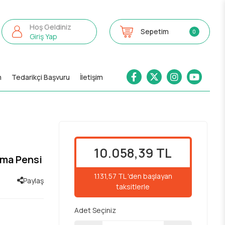
Hoş Geldiniz
Sepetim
0
Giriş Yap
m
Tedarikçi Başvuru
İletişim
10.058,39 TL
kma Pensi
1.131,57 TL 'den başlayan
Paylaş
taksitlerle
Adet Seçiniz