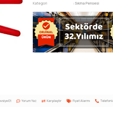
Kategori
:
Sıkma Pensesi
vsiye Et
Yorum Yaz
Karşılaştır
Fiyat Alarmı
Telefonl