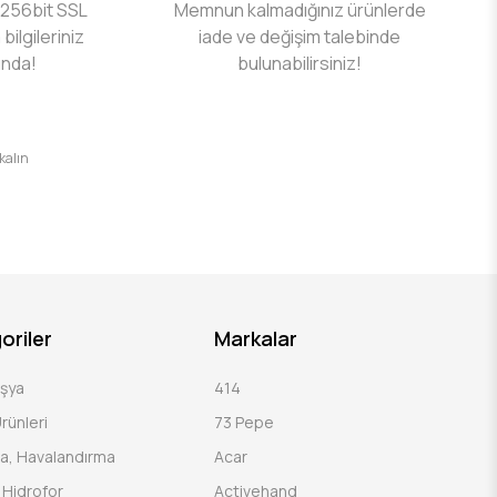
 256bit SSL
Memnun kalmadığınız ürünlerde
 bilgileriniz
iade ve değişim talebinde
ında!
bulunabilirsiniz!
 kalın
oriler
Markalar
Eşya
414
rünleri
73 Pepe
a, Havalandırma
Acar
Hidrofor
Activehand