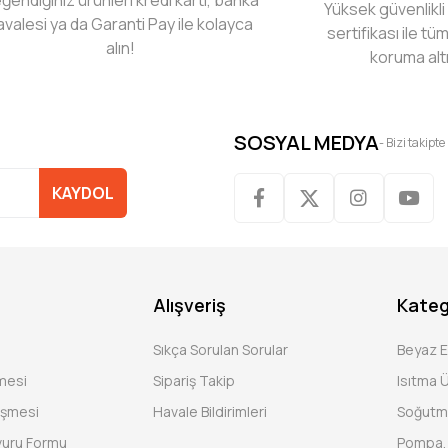
Yüksek güvenlikli
avalesi ya da Garanti Pay ile kolayca
sertifikası ile tüm
alın!
koruma alt
SOSYAL MEDYA
- Bizi takipte
KAYDOL
Alışveriş
Kateg
Sıkça Sorulan Sorular
Beyaz 
şmesi
Sipariş Takip
Isıtma Ü
eşmesi
Havale Bildirimleri
Soğutm
vuru Formu
Pompa, 