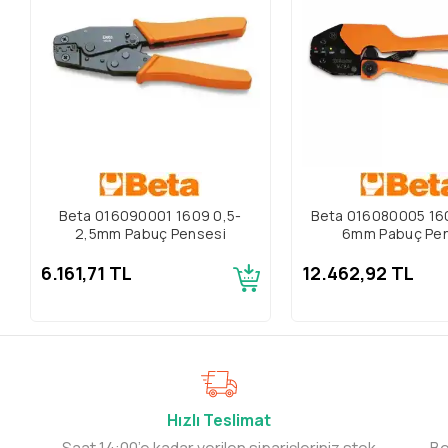
Beta 016090001 1609 0,5-
Beta 016080005 16
2,5mm Pabuç Pensesi
6mm Pabuç Pen
6.161,71 TL
12.462,92 TL
Hızlı Teslimat
Saat 14:00’e kadar verilen siparişleriniz stok
Be