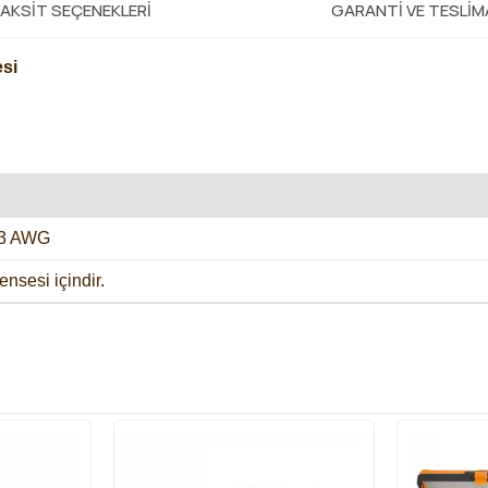
AKSIT SEÇENEKLERI
GARANTI VE TESLI
esi
-3 AWG
nsesi içindir.