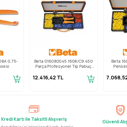
08A 0,75-
Beta 016080045 1608/C9 450
Beta 16
sesi
Parça Profesyonel Tip Pabuç
Penses
Pensesi Takımı
12.416,42 TL
7.068,5
Kredi Kartı ile Taksitli Alışveriş
Güvenli Alı
ğendiğiniz ürünleri kredi kartı, banka