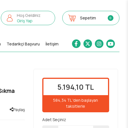
Hoş Geldiniz
Sepetim
0
Giriş Yap
m
Tedarikçi Başvuru
İletişim
5.194,10 TL
 Sıkma
584,34 TL 'den başlayan
taksitlerle
Paylaş
Adet Seçiniz