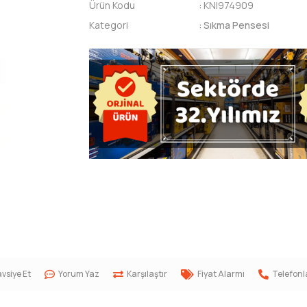
Ürün Kodu
:
KNI974909
Kategori
:
Sıkma Pensesi
vsiye Et
Yorum Yaz
Karşılaştır
Fiyat Alarmı
Telefonl