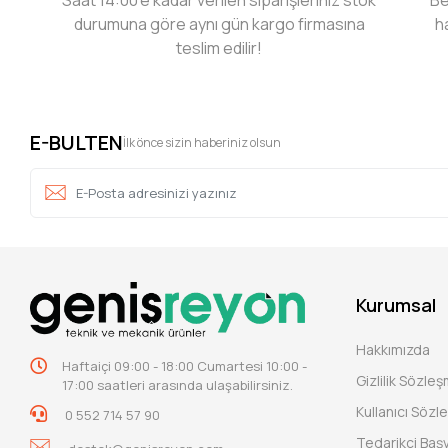
durumuna göre aynı gün kargo firmasına
h
teslim edilir!
E-BULTEN
İlk önce sizin haberiniz olsun
Kurumsal
Hakkımızda
Haftaiçi 09:00 - 18:00 Cumartesi 10:00 -
Gizlilik Sözle
17:00 saatleri arasında ulaşabilirsiniz.
Kullanıcı Sözl
0 552 714 57 90
Tedarikçi Baş