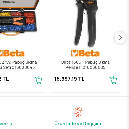
02/C9 Pabuç Sıkma
Beta 1606T Pabuç Sıkma
i Seti 016020045
Pensesi 016060005
2 TL
15.997,19 TL
şveriş
Ürün İade ve Değişim