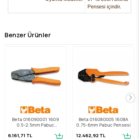
Pensesi içindir.
Benzer Ürünler
Beta 016090001 1609
Beta 016080005 1608A
0,5-2,5mm Pabuç
0,75-6mm Pabuç Pensesi
Pensesi
6.161,71 TL
12.462,92 TL