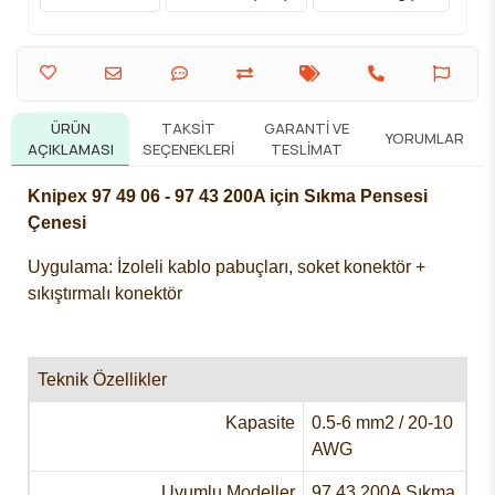
ÜRÜN
TAKSIT
GARANTI VE
YORUMLAR
AÇIKLAMASI
SEÇENEKLERI
TESLIMAT
Knipex 97 49 06 - 97 43 200A iç
in Sıkma Pensesi
Çenesi
Uygulama: İzoleli kablo pabuçları, soket konektör +
sıkıştırmalı konektör
Teknik Özellikler
Kapasite
0.5-6 mm2 / 20-10
AWG
Uyumlu Modeller
97 43 200A Sıkma