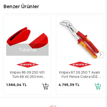
Benzer Ürünler
Tükendi
Knipex 86 09 250 V01
Knipex 87 26 250 T Ayarlı
Tüm 86 XX 250 mm
Fort Pense Cobra VDE
Modeller için 3 Çift
İzoleli
1.566,04 TL
4.795,39 TL
Plastik Çene