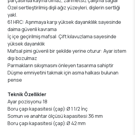
parçasında kayma olmaz, zahmetsiz çalışma sağlar
Özel sertleştirilmiş dişli ağız yüzeyleri, dişlerin sertliği
yakl.
61 HRC: Aşınmaya karşı yüksek dayanıklılık sayesinde
daima güvenli kavrama
İç içe geçirilmiş mafsal: Çift kılavuzlama sayesinde
yüksek dayanıklık
Mafsal pimi güvenli bir şekilde yerine oturur: Ayar istem
dışı bozulmaz
Parmakların sıkışmasını önleyen tasarıma sahiptir
Düşme emniyetini takmak için asma halkası bulunan
pense
Teknik Özellikler
Ayar pozisyonu:18
Boru çapı kapasitesi (çap):Ø 1 1/2 İnç
Somun ve anahtar ölçüsü kapasitesi:36 mm
Boru çapı kapasitesi (çap):Ø 42 mm