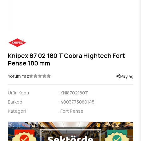
Knipex 87 02 180 T Cobra Hightech Fort
Pense 180 mm
Yorum Yaz
Paylaş
Ürün Kodu
:
KNI8702180T
Barkod
:
4003773080145
Kategori
:
Fort Pense