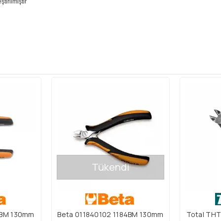
tirilmiştir
Tükendi
5BM 130mm
Beta 011840102 1184BM 130mm
Total THTI