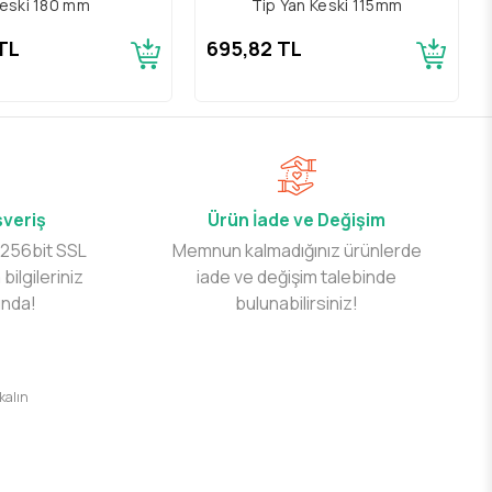
eski 180 mm
Tip Yan Keski 115mm
 TL
695,82 TL
şveriş
Ürün İade ve Değişim
 256bit SSL
Memnun kalmadığınız ürünlerde
 bilgileriniz
iade ve değişim talebinde
ında!
bulunabilirsiniz!
 kalın