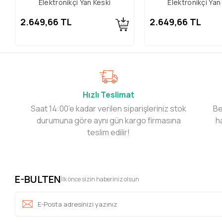
Elektronikçi Yan Keski
Elektronikçi Yan
2.649,66 TL
2.649,66 TL
Hızlı Teslimat
Saat 14:00’e kadar verilen siparişleriniz stok
Be
durumuna göre aynı gün kargo firmasına
h
teslim edilir!
E-BULTEN
İlk önce sizin haberiniz olsun