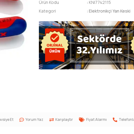
Ürün Kodu
:
KNI7742115
Kategori
:
Elektronikçi Yan Keski
vsiye Et
Yorum Yaz
Karşılaştır
Fiyat Alarmı
Telefonl