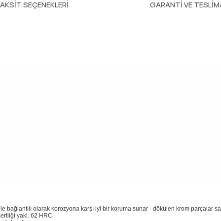
AKSIT SEÇENEKLERI
GARANTI VE TESLI
 ile bağlantılı olarak korozyona karşı iyi bir koruma sunar - dökülen krom parçalar 
sertliği yakl. 62 HRC