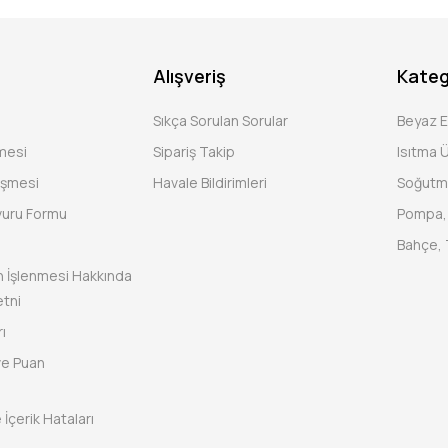
Alışveriş
Kateg
Sıkça Sorulan Sorular
Beyaz 
şmesi
Sipariş Takip
Isıtma Ü
eşmesi
Havale Bildirimleri
Soğutm
vuru Formu
Pompa, 
Bahçe, 
rin İşlenmesi Hakkında
tni
ı
ve Puan
 İçerik Hataları