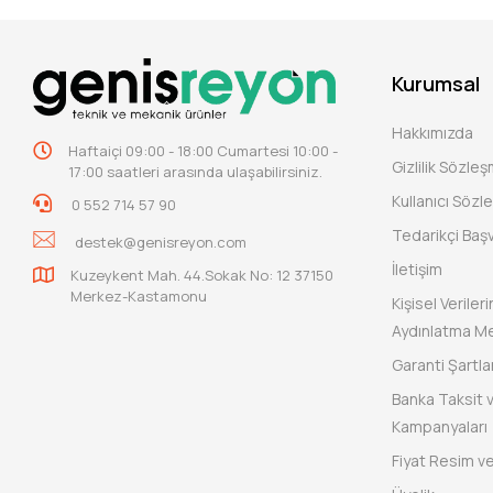
Kurumsal
Hakkımızda
Haftaiçi 09:00 - 18:00 Cumartesi 10:00 -
Gizlilik Sözle
17:00 saatleri arasında ulaşabilirsiniz.
Kullanıcı Sözl
0 552 714 57 90
Tedarikçi Baş
destek@genisreyon.com
İletişim
Kuzeykent Mah. 44.Sokak No: 12 37150
Merkez-Kastamonu
Kişisel Verile
Aydınlatma Me
Garanti Şartlar
Banka Taksit 
Kampanyaları
Fiyat Resim ve