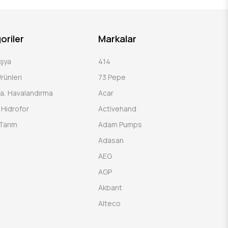
oriler
Markalar
Eşya
414
rünleri
73 Pepe
a, Havalandırma
Acar
Hidrofor
Activehand
Tarım
Adam Pumps
Adasan
AEG
AGP
Akbant
Alteco