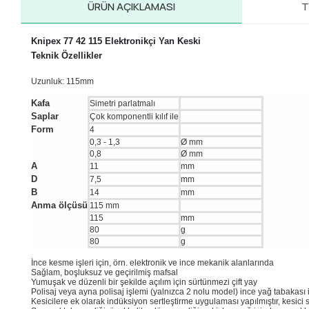
ÜRÜN AÇIKLAMASI
T
Knipex 77 42 115 Elektronikçi Yan Keski
Teknik Özellikler
Uzunluk: 115mm
Kafa
Simetri parlatmalı
Saplar
Çok komponentli kılıf ile
Form
4
0,3 - 1,3
Ø mm
0,8
Ø mm
A
11
mm
D
7,5
mm
B
14
mm
Anma ölçüsü
115 mm
115
mm
80
g
80
g
İnce kesme işleri için, örn. elektronik ve ince mekanik alanlarında
Sağlam, boşluksuz ve geçirilmiş mafsal
Yumuşak ve düzenli bir şekilde açılım için sürtünmezi çift yay
Polisaj veya ayna polisaj işlemi (yalnızca 2 nolu model) ince yağ tabakası
Kesicilere ek olarak indüksiyon sertleştirme uygulaması yapılmıştır, kesici 