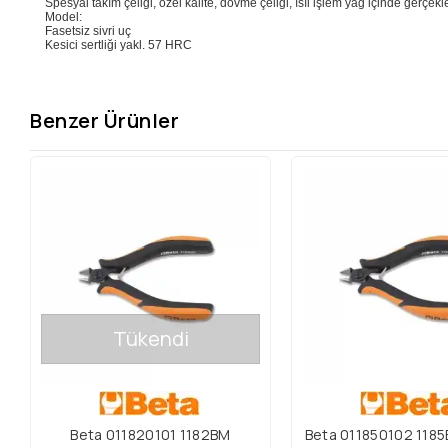
Spesyal takım çeliği, özel kalite, dövme çeliği, ısıl işlem yağ içinde gerçekleş
Model:
Fasetsiz sivri uç
Kesici sertliği yakl. 57 HRC
Benzer Ürünler
Tükendi
Beta 011820101 1182BM
Beta 011850102 118