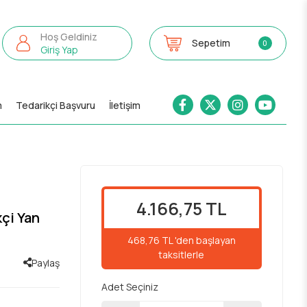
Hoş Geldiniz
Sepetim
0
Giriş Yap
m
Tedarikçi Başvuru
İletişim
4.166,75 TL
kçi Yan
468,76 TL 'den başlayan
taksitlerle
Paylaş
Adet Seçiniz