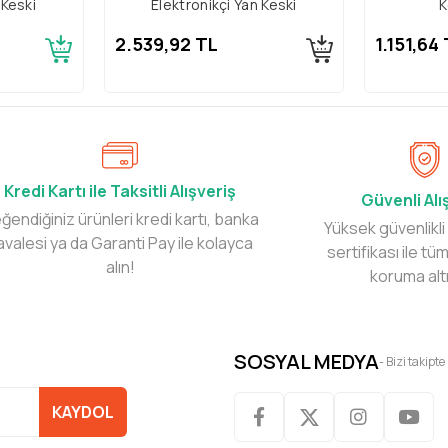
 Keski
Elektronikçi Yan Keski
K
2.539,92 TL
1.151,64
Kredi Kartı ile Taksitli Alışveriş
Güvenli Alı
ğendiğiniz ürünleri kredi kartı, banka
Yüksek güvenlikli
avalesi ya da Garanti Pay ile kolayca
sertifikası ile tüm
alın!
koruma alt
SOSYAL MEDYA
- Bizi takipte
KAYDOL