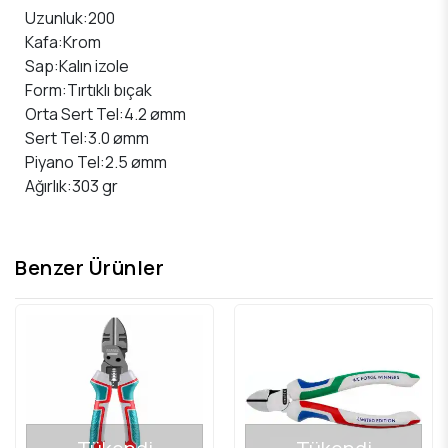
Uzunluk:200
Kafa:Krom
Sap:Kalın izole
Form:Tırtıklı bıçak
Orta Sert Tel:4.2 ømm
Sert Tel:3.0 ømm
Piyano Tel:2.5 ømm
Ağırlık:303 gr
Benzer Ürünler