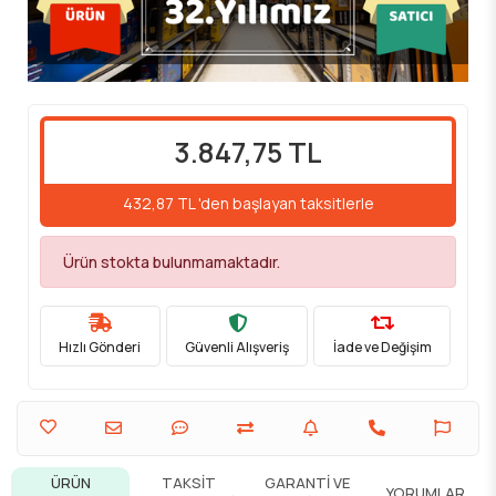
3.847,75 TL
432,87 TL 'den başlayan taksitlerle
Ürün stokta bulunmamaktadır.
Hızlı Gönderi
Güvenli Alışveriş
İade ve Değişim
ÜRÜN
TAKSIT
GARANTI VE
YORUMLAR