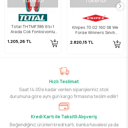
Tükendi
Tükendi
Total THTMF386 6'sı 1
Knipex 70 02 160 S8 We
Arada Çok Fonksiyonlu
Forge Winners Sınırlı
Yan Keski 200 mm
Üretim Yan Keski 160mm
1.205,26 TL
2.820,15 TL
Hızlı Teslimat
Saat 14:00’e kadar verilen siparişleriniz stok
durumuna göre aynı gün kargo firmasına teslim edilir!
Kredi Kartı ile Taksitli Alışveriş
Beğendiğiniz ürünleri kredi kartı, banka havalesi ya da