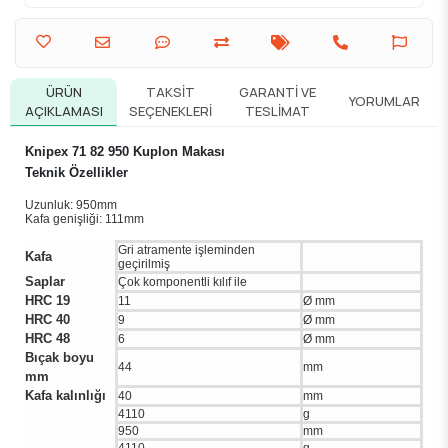
ÜRÜN
TAKSIT
GARANTI VE
YORUMLAR
AÇIKLAMASI
SEÇENEKLERI
TESLIMAT
Knipex 71 82 950 Kuplon Makası
Teknik Özellikler
Uzunluk: 950mm
Kafa genişliği: 111mm
Gri atramente işleminden
Kafa
geçirilmiş
Saplar
Çok komponentli kılıf ile
HRC 19
11
Ø mm
HRC 40
9
Ø mm
HRC 48
6
Ø mm
Bıçak boyu
44
mm
mm
Kafa kalınlığı
40
mm
4110
g
950
mm
4110
g