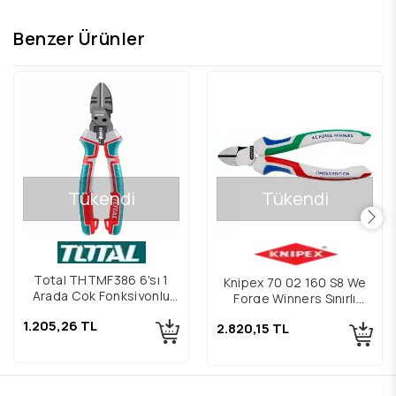
Benzer Ürünler
Tükendi
Tükendi
Total THTMF386 6'sı 1
Knipex 70 02 160 S8 We
Arada Çok Fonksiyonlu
Forge Winners Sınırlı
Yan Keski 200 mm
Üretim Yan Keski 160mm
1.205,26 TL
2.820,15 TL