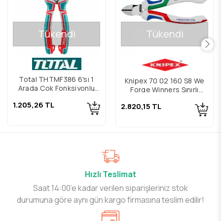
Tükendi
Tükendi
Total THTMF386 6'sı 1
Knipex 70 02 160 S8 We
Arada Çok Fonksiyonlu
Forge Winners Sınırlı
Yan Keski 200 mm
Üretim Yan Keski 160mm
1.205,26 TL
2.820,15 TL
Hızlı Teslimat
Saat 14:00’e kadar verilen siparişleriniz stok
durumuna göre aynı gün kargo firmasına teslim edilir!