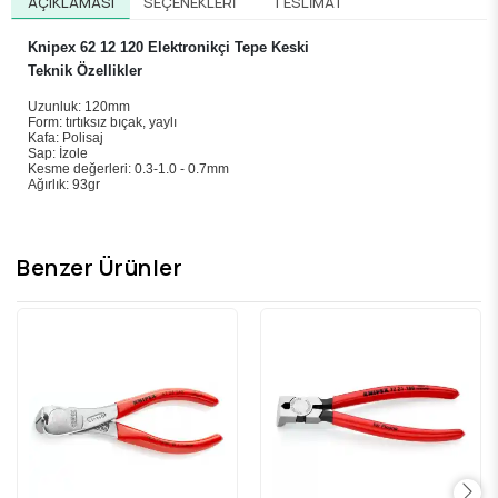
AÇIKLAMASI
SEÇENEKLERI
TESLIMAT
Knipex 62 12 120 Elektronikçi Tepe Keski
Teknik Özellikler
Uzunluk: 120mm
Form: tırtıksız bıçak, yaylı
Kafa: Polisaj
Sap: İzole
Kesme değerleri: 0.3-1.0 - 0.7mm
Ağırlık: 93gr
Benzer Ürünler