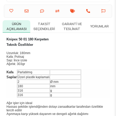
ÜRÜN
TAKSIT
GARANTI VE
YORUMLAR
AÇIKLAMASI
SEÇENEKLERI
TESLIMAT
Knipex 50 01 180 Kerpeten
Teknik Özellikler
Uzunluk: 180mm
Kafa: Polisaj
Sap: İnce izole
Ağırlık: 303gr
Kafa
Parlatılmış
Saplar
Üzeri plastik kaplamalı
2
Ø mm
180
mm
316
g
316
g
Ağır işler için ideal
Hassas şekilde işlendiğinden dolayı zanaatkarlar tarafından özellikle
tercih edilir
Aşınmaya karşı yüksek dayanım ve dengeli ağırlık dağılımı