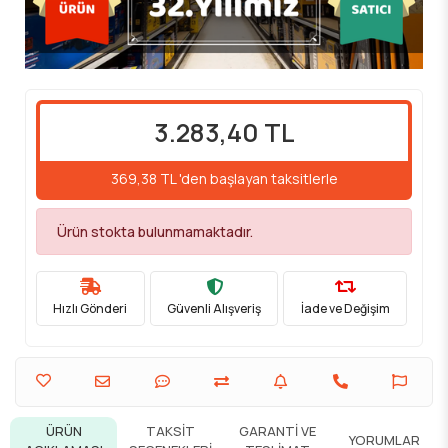
3.283,40 TL
369,38 TL 'den başlayan taksitlerle
Ürün stokta bulunmamaktadır.
Hızlı Gönderi
Güvenli Alışveriş
İade ve Değişim
ÜRÜN
TAKSIT
GARANTI VE
YORUMLAR