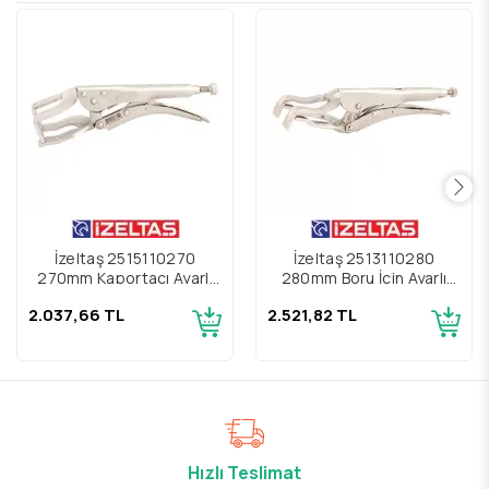
İzeltaş 2515110270
İzeltaş 2513110280
270mm Kaportacı Ayarlı
280mm Boru İçin Ayarlı
Pense
Kaynakçı Pense
2.037,66 TL
2.521,82 TL
Hızlı Teslimat