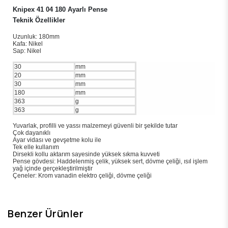
Knipex 41 04 180 Ayarlı Pense
Teknik Özellikler
Uzunluk: 180mm
Kafa: Nikel
Sap: Nikel
30
mm
20
mm
30
mm
180
mm
363
g
363
g
Yuvarlak, profilli ve yassı malzemeyi güvenli bir şekilde tutar
Çok dayanıklı
Ayar vidası ve gevşetme kolu ile
Tek elle kullanım
Dirsekli kollu aktarım sayesinde yüksek sıkma kuvveti
Pense gövdesi: Haddelenmiş çelik, yüksek sert, dövme çeliği, ısıl işlem
yağ içinde gerçekleştirilmiştir
Çeneler: Krom vanadin elektro çeliği, dövme çeliği
Benzer Ürünler