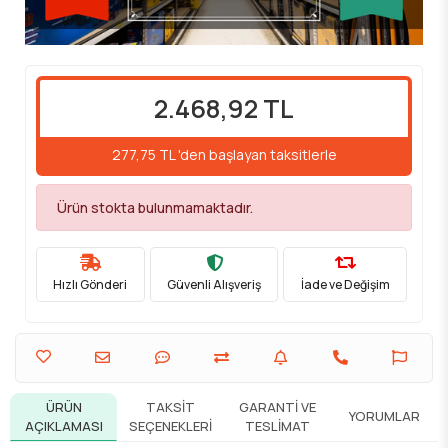
2.468,92 TL
277,75 TL 'den başlayan taksitlerle
Ürün stokta bulunmamaktadır.
Hızlı Gönderi
Güvenli Alışveriş
İade ve Değişim
ÜRÜN
TAKSIT
GARANTI VE
YORUMLAR
AÇIKLAMASI
SEÇENEKLERI
TESLIMAT