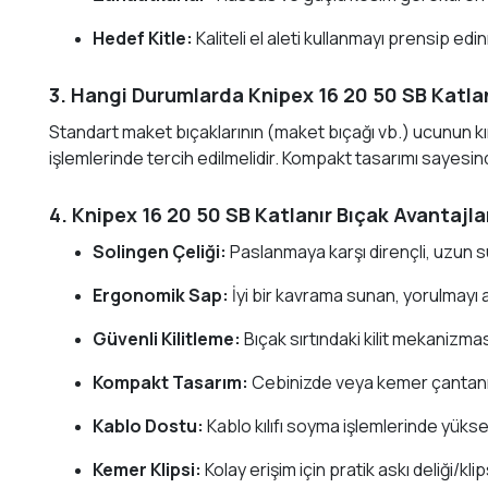
Hedef Kitle:
Kaliteli el aleti kullanmayı prensip ed
3. Hangi Durumlarda Knipex 16 20 50 SB Katlan
Standart maket bıçaklarının (maket bıçağı vb.) ucunun kı
işlemlerinde tercih edilmelidir. Kompakt tasarımı sayesin
4. Knipex 16 20 50 SB Katlanır Bıçak Avantajla
Solingen Çeliği:
Paslanmaya karşı dirençli, uzun s
Ergonomik Sap:
İyi bir kavrama sunan, yorulmayı 
Güvenli Kilitleme:
Bıçak sırtındaki kilit mekanizm
Kompakt Tasarım:
Cebinizde veya kemer çantanız
Kablo Dostu:
Kablo kılıfı soyma işlemlerinde yüks
Kemer Klipsi:
Kolay erişim için pratik askı deliği/klip