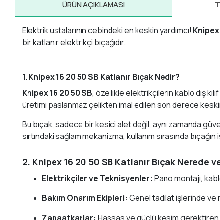
ÜRÜN AÇIKLAMASI
T
Elektrik ustalarının cebindeki en keskin yardımcı!
Knipex
bir katlanır elektrikçi bıçağıdır.
1. Knipex 16 20 50 SB Katlanır Bıçak Nedir?
Knipex 16 20 50 SB
, özellikle elektrikçilerin kablo dış 
üretimi paslanmaz çelikten imal edilen son derece keskin 
Bu bıçak, sadece bir kesici alet değil, aynı zamanda güve
sırtındaki sağlam mekanizma, kullanım sırasında bıçağın
2. Knipex 16 20 50 SB Katlanır Bıçak Nerede ve 
Elektrikçiler ve Teknisyenler:
Pano montajı, kabl
Bakım Onarım Ekipleri:
Genel tadilat işlerinde v
Zanaatkarlar:
Hassas ve güçlü kesim gerektiren 