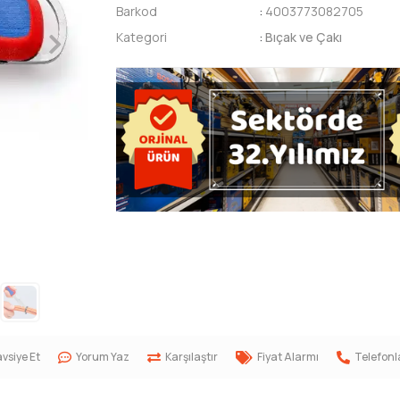
Barkod
:
4003773082705
Kategori
:
Bıçak ve Çakı
vsiye Et
Yorum Yaz
Karşılaştır
Fiyat Alarmı
Telefonl