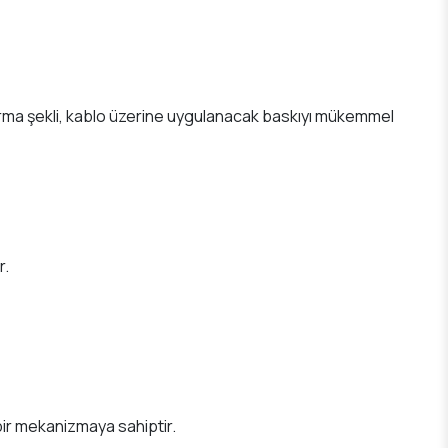
turma şekli, kablo üzerine uygulanacak baskıyı mükemmel
r.
r bir mekanizmaya sahiptir.