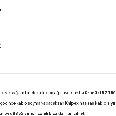
i
n)
ı ve sağlam bir elektrikçi bıçağı arıyorsan
bu ürünü (16 20 50
e çok ince kablo soyma yapacaksan
Knipex hassas kablo sıyı
Knipex 98 52 serisi izoleli bıçakları tercih et.