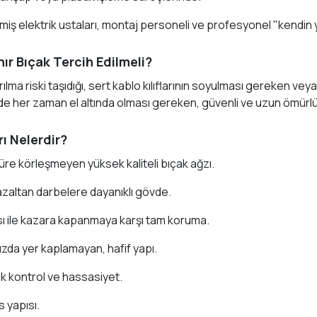
inmiş elektrik ustaları, montaj personeli ve profesyonel "kendin 
ır Bıçak Tercih Edilmeli?
rılma riski taşıdığı, sert kablo kılıflarının soyulması gereken
de her zaman el altında olması gereken, güvenli ve uzun ömürlü b
rı Nelerdir?
üre körleşmeyen yüksek kaliteli bıçak ağzı.
azaltan darbelere dayanıklı gövde.
ası ile kazara kapanmaya karşı tam koruma.
da yer kaplamayan, hafif yapı.
ek kontrol ve hassasiyet.
s yapısı.