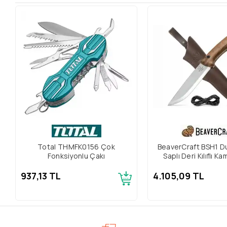
Total THMFK0156 Çok
BeaverCraft BSH1 D
Fonksiyonlu Çakı
Saplı Deri Kılıflı K
Bıçağı
937,13 TL
4.105,09 TL