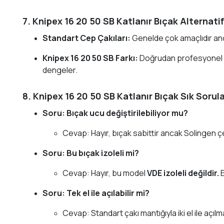
7. Knipex 16 20 50 SB Katlanır Bıçak Alternati
Standart Cep Çakıları:
Genelde çok amaçlıdır anc
Knipex 16 20 50 SB Farkı:
Doğrudan profesyonel za
dengeler.
8. Knipex 16 20 50 SB Katlanır Bıçak Sık Sorul
Soru: Bıçak ucu değiştirilebiliyor mu?
Cevap:
Hayır, bıçak sabittir ancak Solingen çe
Soru: Bu bıçak izoleli mi?
Cevap:
Hayır, bu model
VDE izoleli değildir.
E
Soru: Tek el ile açılabilir mi?
Cevap:
Standart çakı mantığıyla iki el ile açıl