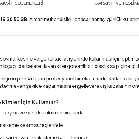
AKSIT SEÇENEKLERI
GARANTI VE TESLI
 16 20 50 SB
, Alman mühendisliği ile tasarlanmış, günlük kullan
kılıf soyma, kesme ve genel tadilat işlerinde kullanması için optim
bıçağı, darbelere dayanıklı ergonomik bir plastik sap içine gizl
nliği ön planda tutan profesyonel bir ekipmandır. Katlanabilir y
 istenmeyen şekilde kapanmasını engelleyerek iş kazalarının ö
Kimler İçin Kullanılır?
o soyma ve saha kurulumları sırasında.
e malzeme kesim süreçlerinde.
ahşap veya plastik işleme süreçlerinde.