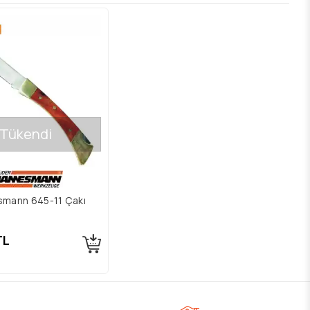
Tükendi
mann 645-11 Çakı
TL