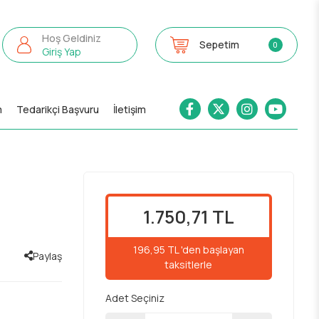
Hoş Geldiniz
Sepetim
0
Giriş Yap
m
Tedarikçi Başvuru
İletişim
1.750,71 TL
196,95 TL 'den başlayan
Paylaş
taksitlerle
Adet Seçiniz