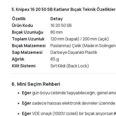
5. Knipex 16 20 50 SB Katlanır Bıçak Teknik Özellikler
Özellik
Detay
Ürün Kodu
16 20 50 SB
Bıçak Uzunluğu
80 mm
Toplam Uzunluk
120 mm (kapalı) / 200 mm (açık)
Bıçak Malzemesi
Paslanmaz Çelik (Made in Solinge
Sap Malzemesi
Darbeye Dayanıklı Plastik
Ağırlık
85 g
Kilit Sistemi
Sırt Kilidi (Back Lock)
6. Mini Seçim Rehberi
Eğer
gün boyu cebinde taşıyabileceğin, genel amaçl
Eğer
sadece hassas elektronik devreler üzerind
Eğer
VDE onaylı (1000V izoleli) bir bıçak arıyorsan