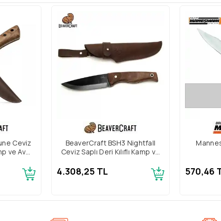
une Ceviz
BeaverCraft BSH3 Nightfall
Mannes
amp ve Av
Ceviz Saplı Deri Kılıflı Kamp ve
Av Bıçağı
4.308,25 TL
570,46 