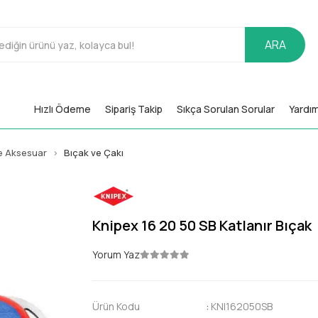
ARA
Hızlı Ödeme
Sipariş Takip
Sıkça Sorulan Sorular
Yardı
e Aksesuar
Bıçak ve Çakı
Knipex 16 20 50 SB Katlanır Bıçak
Yorum Yaz
Ürün Kodu
:
KNI162050SB