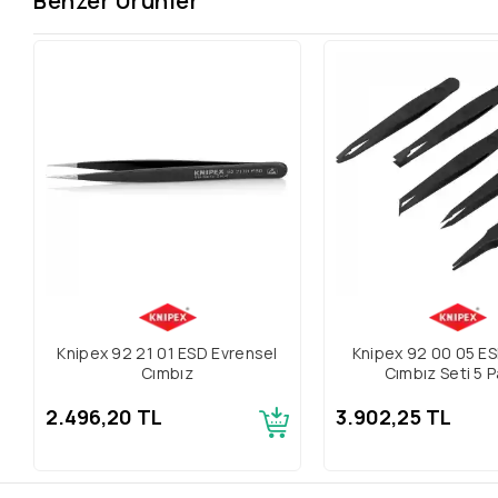
Benzer Ürünler
Knipex 92 21 01 ESD Evrensel
Knipex 92 00 05 ES
Cımbız
Cımbız Seti 5 
2.496,20 TL
3.902,25 TL