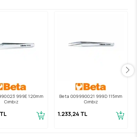
990023 999E 120mm
Beta 009990021 999D 115mm
Cımbız
Cımbız
 TL
1.233,24 TL