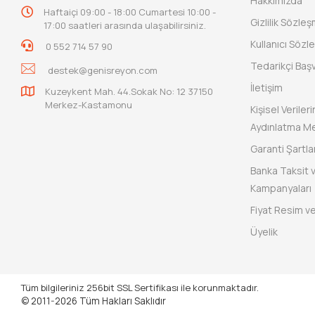
Hakkımızda
Haftaiçi 09:00 - 18:00 Cumartesi 10:00 -
Gizlilik Sözle
17:00 saatleri arasında ulaşabilirsiniz.
Kullanıcı Sözl
0 552 714 57 90
Tedarikçi Baş
destek@genisreyon.com
İletişim
Kuzeykent Mah. 44.Sokak No: 12 37150
Merkez-Kastamonu
Kişisel Verile
Aydınlatma Me
Garanti Şartlar
Banka Taksit 
Kampanyaları
Fiyat Resim ve
Üyelik
Tüm bilgileriniz 256bit SSL Sertifikası ile korunmaktadır.
© 2011-2026
Tüm Hakları Saklıdır