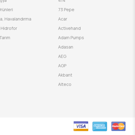
Eşya
414
rünleri
73 Pepe
a, Havalandırma
Acar
Hidrofor
Activehand
Tarım
Adam Pumps
Adasan
AEG
AGP
Akbant
Alteco