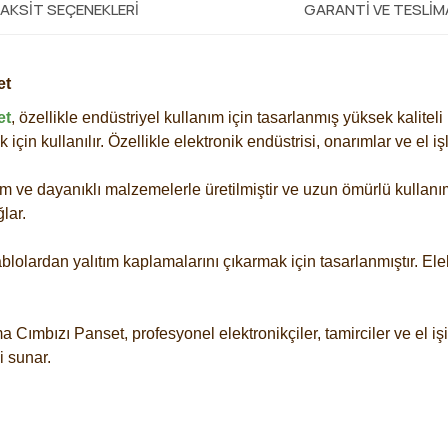
AKSIT SEÇENEKLERI
GARANTI VE TESLI
et
et
, özellikle endüstriyel kullanım için tasarlanmış yüksek kaliteli 
in kullanılır. Özellikle elektronik endüstrisi, onarımlar ve el işle
am ve dayanıklı malzemelerle üretilmiştir ve uzun ömürlü kullanım 
lar.
kablolardan yalıtım kaplamalarını çıkarmak için tasarlanmıştır. 
a Cımbızı Panset, profesyonel elektronikçiler, tamirciler ve el işi
i sunar.