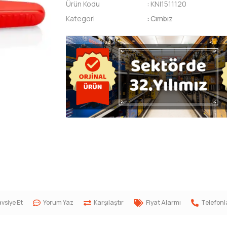
Ürün Kodu
:
KNI1511120
Kategori
:
Cımbız
vsiye Et
Yorum Yaz
Karşılaştır
Fiyat Alarmı
Telefonl