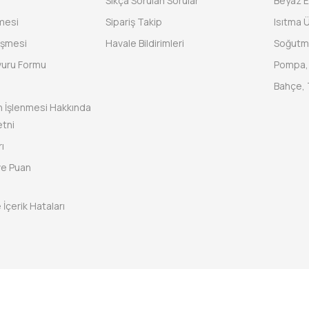
Sıkça Sorulan Sorular
Beyaz 
şmesi
Sipariş Takip
Isıtma Ü
eşmesi
Havale Bildirimleri
Soğutm
vuru Formu
Pompa, 
Bahçe, 
rin İşlenmesi Hakkında
tni
ı
ve Puan
 İçerik Hataları