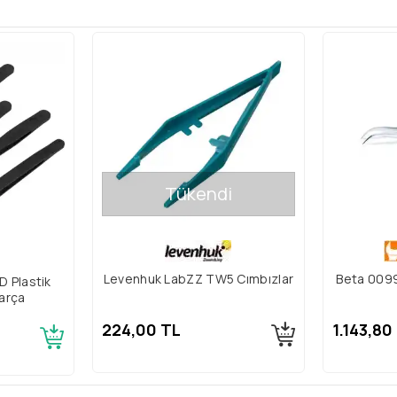
Tükendi
Levenhuk LabZZ TW5 Cımbızlar
Beta 009
D Plastik
Parça
224,00 TL
1.143,80