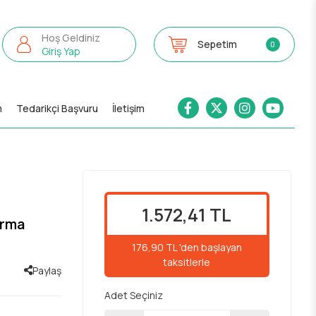
Hoş Geldiniz
Sepetim
0
Giriş Yap
m
Tedarikçi Başvuru
İletişim
1.572,41 TL
ırma
176,90 TL 'den başlayan
taksitlerle
Paylaş
Adet Seçiniz