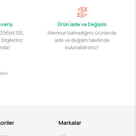
şveriş
Ürün İade ve Değişim
 256bit SSL
Memnun kalmadığınız ürünlerde
 bilgileriniz
iade ve değişim talebinde
ında!
bulunabilirsiniz!
 kalın
oriler
Markalar