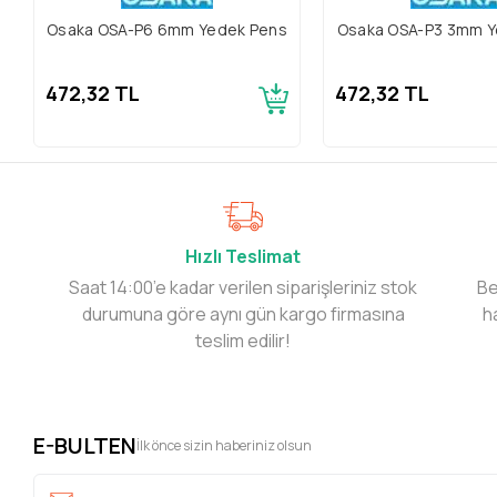
Osaka OSA-P6 6mm Yedek Pens
Osaka OSA-P3 3mm Y
472,32 TL
472,32 TL
Hızlı Teslimat
Saat 14:00’e kadar verilen siparişleriniz stok
Be
durumuna göre aynı gün kargo firmasına
h
teslim edilir!
E-BULTEN
İlk önce sizin haberiniz olsun