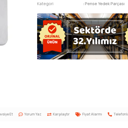
Kategori
:
Pense Yedek Parçası
vsiye Et
Yorum Yaz
Karşılaştır
Fiyat Alarmı
Telefonl