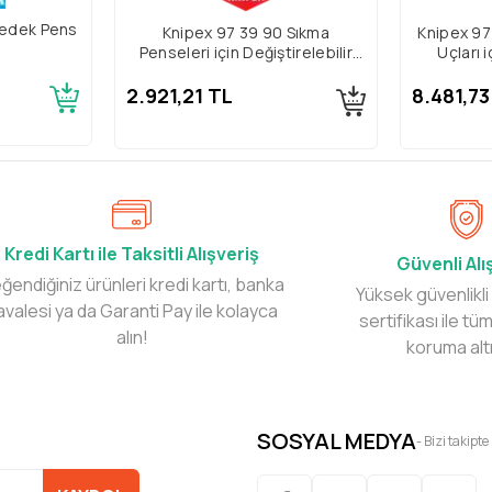
edek Pens
Knipex 97 39 90 Sıkma
Knipex 97
Penseleri için Değiştirelebilir
Uçları i
Çeneli Yüksük Sıkma
2.921,21 TL
8.481,73
Kredi Kartı ile Taksitli Alışveriş
Güvenli Alı
ğendiğiniz ürünleri kredi kartı, banka
Yüksek güvenlikli
avalesi ya da Garanti Pay ile kolayca
sertifikası ile tüm
alın!
koruma alt
SOSYAL MEDYA
- Bizi takipte