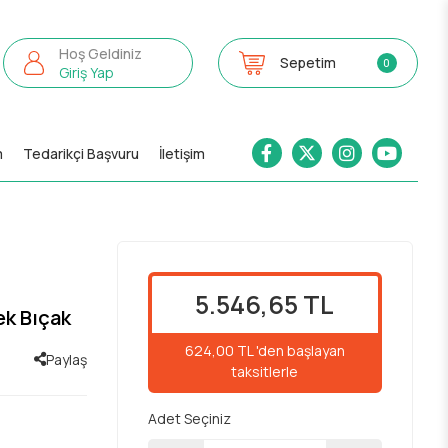
Hoş Geldiniz
Sepetim
0
Giriş Yap
m
Tedarikçi Başvuru
İletişim
5.546,65 TL
ek Bıçak
624,00 TL 'den başlayan
Paylaş
taksitlerle
Adet Seçiniz