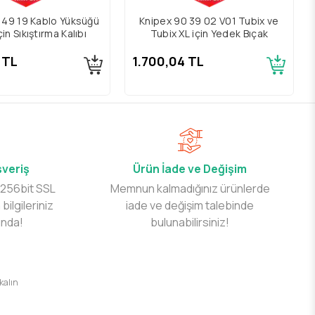
 49 19 Kablo Yüksüğü
Knipex 90 39 02 V01 Tubix ve
çin Sıkıştırma Kalıbı
Tubix XL için Yedek Bıçak
 TL
1.700,04 TL
şveriş
Ürün İade ve Değişim
 256bit SSL
Memnun kalmadığınız ürünlerde
 bilgileriniz
iade ve değişim talebinde
ında!
bulunabilirsiniz!
 kalın