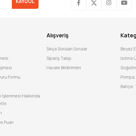
KAYDOL
Alışveriş
Kateg
Sıkça Sorulan Sorular
Beyaz 
şmesi
Sipariş Takip
Isıtma Ü
eşmesi
Havale Bildirimleri
Soğutm
vuru Formu
Pompa, 
Bahçe, 
rin İşlenmesi Hakkında
tni
ı
ve Puan