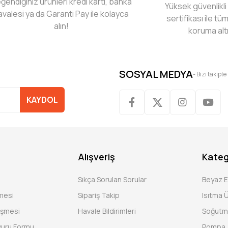
ğendiğiniz ürünleri kredi kartı, banka
Yüksek güvenlikli
avalesi ya da Garanti Pay ile kolayca
sertifikası ile tüm
alın!
koruma alt
SOSYAL MEDYA
- Bizi takipte
KAYDOL
Alışveriş
Kateg
Sıkça Sorulan Sorular
Beyaz 
şmesi
Sipariş Takip
Isıtma Ü
eşmesi
Havale Bildirimleri
Soğutm
vuru Formu
Pompa, 