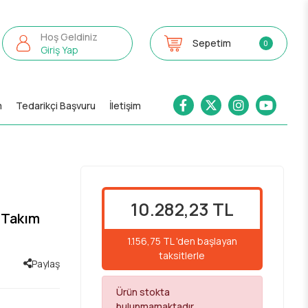
Hoş Geldiniz
Sepetim
0
Giriş Yap
m
Tedarikçi Başvuru
İletişim
10.282,23 TL
t Takım
1.156,75 TL 'den başlayan
taksitlerle
Paylaş
Ürün stokta
bulunmamaktadır.