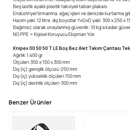
Beş lastik ayaklı plastik takviyeli taban plakası
Endüstriyel tırmanma, ağaç işleri ve denizde kurtarma gibi 
Hacim yakl. 12 litre, dış boyutlar YxGxD yakl. 300 x 250 x 1
Bağımsız olarak onaylanmış güvenlik: 10 kg'a kadar güveni
NO PPE = Kişisel Koruyucu Ekipman Yok
Knipex 00 50 50 T LE Boş Bez Alet Takım Çantası Tekn
Ağırlık:1.400 gr
Ölçüleri:300 x 150 x 300 mm
Dış (iç) genişlik ölçüsü:250 mm
Dış (iç) yükseklik ölçüleri:150 mm
Dış (iç) derinlik ölçüleri:300 mm
Benzer Ürünler