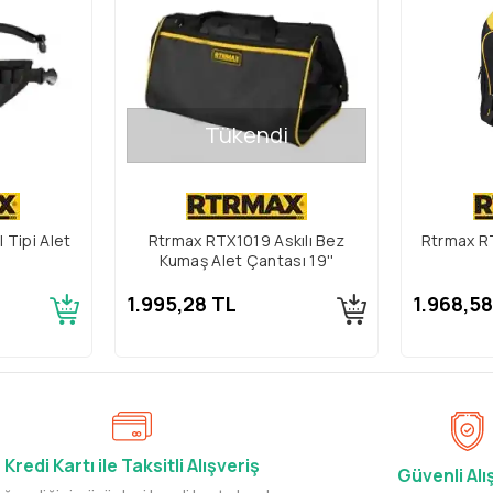
Tükendi
Tipi Alet
Rtrmax RTX1019 Askılı Bez
Rtrmax RT
Kumaş Alet Çantası 19''
1.995,28 TL
1.968,5
Kredi Kartı ile Taksitli Alışveriş
Güvenli Alı