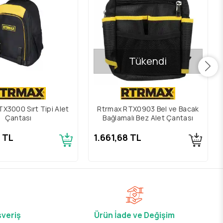
Tükendi
X3000 Sırt Tipi Alet
Rtrmax RTX0903 Bel ve Bacak
Çantası
Bağlamalı Bez Alet Çantası
8 TL
1.661,68 TL
şveriş
Ürün İade ve Değişim