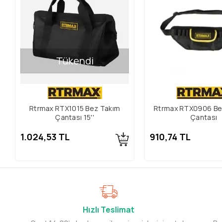
Tükendi
Rtrmax RTX1015 Bez Takım
Rtrmax RTX0906 Bel 
Çantası 15''
Çantası
1.024,53 TL
910,74 TL
Hızlı Teslimat