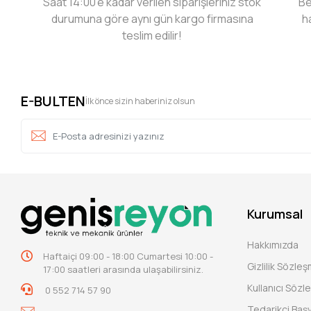
Saat 14:00’e kadar verilen siparişleriniz stok
Be
durumuna göre aynı gün kargo firmasına
h
teslim edilir!
E-BULTEN
İlk önce sizin haberiniz olsun
Kurumsal
Hakkımızda
Haftaiçi 09:00 - 18:00 Cumartesi 10:00 -
Gizlilik Sözle
17:00 saatleri arasında ulaşabilirsiniz.
Kullanıcı Sözl
0 552 714 57 90
Tedarikçi Baş