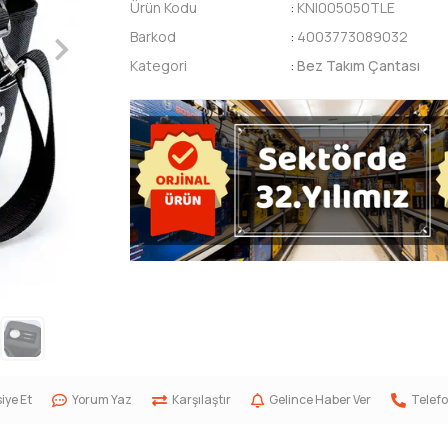
Ürün Kodu
:
KNI005050TLE
Barkod
:
4003773089032
Kategori
:
Bez Takım Çantası
iye Et
Yorum Yaz
Karşılaştır
Gelince Haber Ver
Telefo