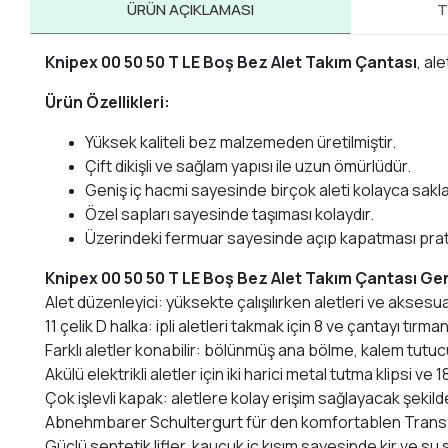
ÜRÜN AÇIKLAMASI
T
Knipex 00 50 50 T LE Boş Bez Alet Takım Çantası
, al
Ürün Özellikleri:
Yüksek kaliteli bez malzemeden üretilmiştir.
Çift dikişli ve sağlam yapısı ile uzun ömürlüdür.
Geniş iç hacmi sayesinde birçok aleti kolayca saklay
Özel sapları sayesinde taşıması kolaydır.
Üzerindeki fermuar sayesinde açıp kapatması prati
Knipex 00 50 50 T LE Boş Bez Alet Takım Çantası Gen
Alet düzenleyici: yüksekte çalışılırken aletleri ve aksesua
11 çelik D halka: ipli aletleri takmak için 8 ve çantayı tı
Farklı aletler konabilir: bölünmüş ana bölme, kalem tutu
Akülü elektrikli aletler için iki harici metal tutma klipsi ve 1
Çok işlevli kapak: aletlere kolay erişim sağlayacak şekild
Abnehmbarer Schultergurt für den komfortablen Tran
Güçlü sentetik lifler, kauçuk iç kısım sayesinde kir ve su 