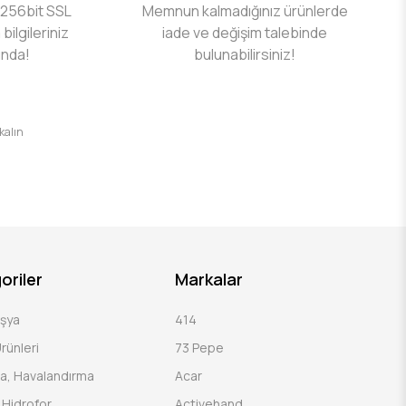
 256bit SSL
Memnun kalmadığınız ürünlerde
 bilgileriniz
iade ve değişim talebinde
ında!
bulunabilirsiniz!
 kalın
oriler
Markalar
Eşya
414
rünleri
73 Pepe
a, Havalandırma
Acar
Hidrofor
Activehand