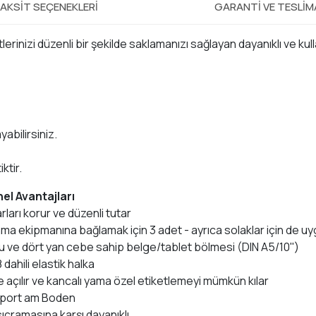
AKSIT SEÇENEKLERI
GARANTI VE TESLI
etlerinizi düzenli bir şekilde saklamanızı sağlayan dayanıklı ve kul
abilirsiniz.
ktir.
el Avantajları
rları korur ve düzenli tutar
rmanma ekipmanına bağlamak için 3 adet - ayrıca solaklar için de 
cu ve dört yan cebe sahip belge/tablet bölmesi (DIN A5/10'')
8 dahili elastik halka
e açılır ve kancalı yama özel etiketlemeyi mümkün kılar
sport am Boden
sıçramasına karşı dayanıklı