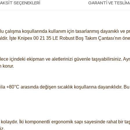
AKSIT SEÇENEKLERI
GARANTI VE TESLI
rlu çalışma koşullarında kullanım için tasarlanmış dayanıklı ve p
aldir. İşte Knipex 00 21 35 LE Robust Boş Takım Çantası'nın öne 
ylece içindeki ekipman ve aletlerinizi güvenle taşıyabilirsiniz. 
n korur.
 ila +80°C arasında değişen sıcaklık koşullarına dayanıklıdır.
 kolaydır. İki komponentli ergonomik sapı sayesinde rahat bir taş
iz.