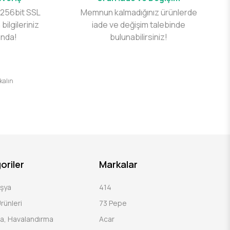
 256bit SSL
Memnun kalmadığınız ürünlerde
 bilgileriniz
iade ve değişim talebinde
ında!
bulunabilirsiniz!
 kalın
oriler
Markalar
Eşya
414
rünleri
73 Pepe
a, Havalandırma
Acar