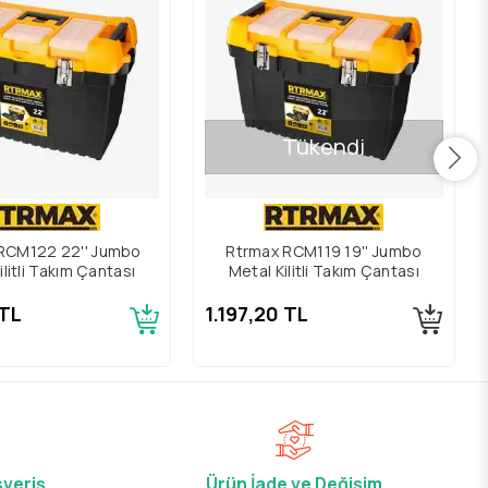
Tükendi
RCM122 22'' Jumbo
Rtrmax RCM119 19'' Jumbo
ilitli Takım Çantası
Metal Kilitli Takım Çantası
 TL
1.197,20 TL
şveriş
Ürün İade ve Değişim