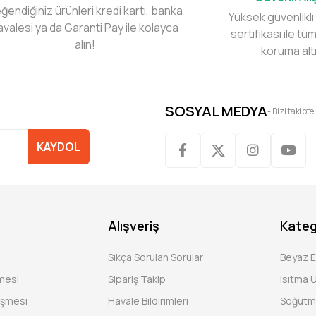
ğendiğiniz ürünleri kredi kartı, banka
Yüksek güvenlikli
avalesi ya da Garanti Pay ile kolayca
sertifikası ile tüm
alın!
koruma alt
SOSYAL MEDYA
- Bizi takipte
KAYDOL
Alışveriş
Kateg
Sıkça Sorulan Sorular
Beyaz 
şmesi
Sipariş Takip
Isıtma Ü
eşmesi
Havale Bildirimleri
Soğutm