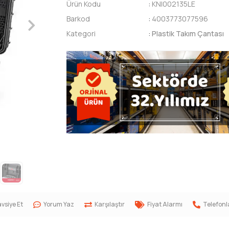
Ürün Kodu
:
KNI002135LE
Barkod
:
4003773077596
Kategori
:
Plastik Takım Çantası
vsiye Et
Yorum Yaz
Karşılaştır
Fiyat Alarmı
Telefonl