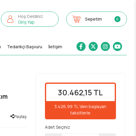
Hoş Geldiniz
Sepetim
0
Giriş Yap
m
Tedarikçi Başvuru
İletişim
30.462,15 TL
kım
3.426,99 TL 'den başlayan
taksitlerle
Paylaş
Adet Seçiniz