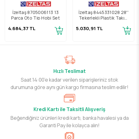
İzeltaş 8705006113 13
İzeltaş 8445331028 28''
Parça Oto Tip Hobi Set
Tekerlekli Plastik Takım
Çantası
4.684,37 TL
5.030,91 TL
Hızlı Teslimat
Saat 14:00’e kadar verilen siparişleriniz stok
durumuna göre aynı gün kargo firmasına teslim edilir!
Kredi Kartı ile Taksitli Alışveriş
Beğendiğiniz ürünleri kredi kartı, banka havalesi ya da
Garanti Pay ile kolayca alın!