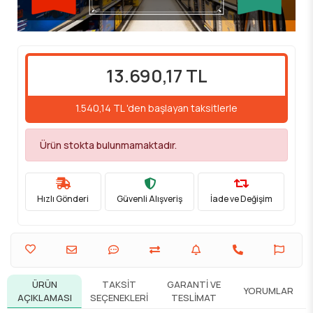
13.690,17 TL
1.540,14 TL 'den başlayan taksitlerle
Ürün stokta bulunmamaktadır.
Hızlı Gönderi
Güvenli Alışveriş
İade ve Değişim
ÜRÜN
TAKSIT
GARANTI VE
YORUMLAR
AÇIKLAMASI
SEÇENEKLERI
TESLIMAT