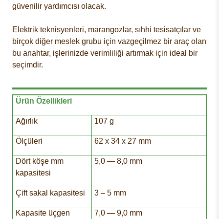
güvenilir yardımcısı olacak.
Elektrik teknisyenleri, marangozlar, sıhhi tesisatçılar ve
birçok diğer meslek grubu için vazgeçilmez bir araç olan
bu anahtar, işlerinizde verimliliği artırmak için ideal bir
seçimdir.
Ürün Özellikleri
Ağırlık
107 g
Ölçüleri
62 x 34 x 27 mm
Dört köşe mm
5,0 — 8,0 mm
kapasitesi
Çift sakal kapasitesi
3 – 5 mm
Kapasite üçgen
7,0 — 9,0 mm