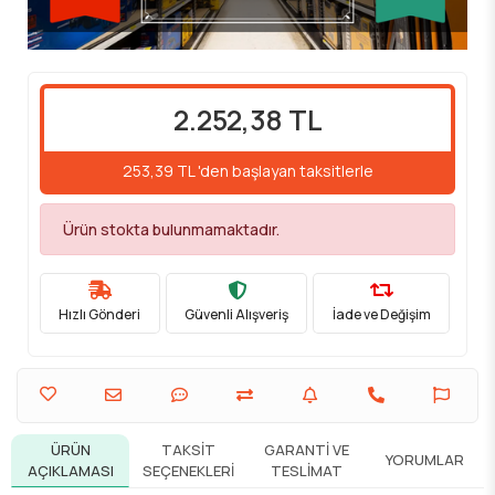
2.252,38 TL
253,39 TL 'den başlayan taksitlerle
Ürün stokta bulunmamaktadır.
Hızlı Gönderi
Güvenli Alışveriş
İade ve Değişim
ÜRÜN
TAKSIT
GARANTI VE
YORUMLAR
AÇIKLAMASI
SEÇENEKLERI
TESLIMAT