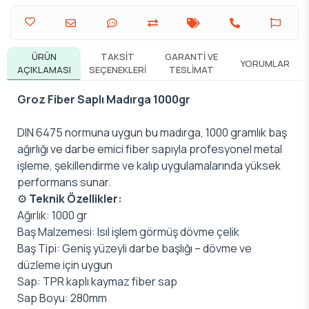
ÜRÜN
TAKSIT
GARANTI VE
YORUMLAR
AÇIKLAMASI
SEÇENEKLERI
TESLIMAT
Groz Fiber Saplı Madırga 1000gr
DIN 6475 normuna uygun bu madırga, 1000 gramlık baş
ağırlığı ve darbe emici fiber sapıyla profesyonel metal
işleme, şekillendirme ve kalıp uygulamalarında yüksek
performans sunar.
⚙️
Teknik Özellikler:
Ağırlık: 1000 gr
Baş Malzemesi: Isıl işlem görmüş dövme çelik
Baş Tipi: Geniş yüzeyli darbe başlığı – dövme ve
düzleme için uygun
Sap: TPR kaplı kaymaz fiber sap
Sap Boyu: 280mm