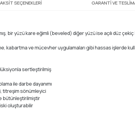
AKSIT SEÇENEKLERI
GARANTI VE TESLI
ış, bir yüzü kare eğimli (beveled) diğer yüzü ise açılı düz çekiç
, kabartma ve mücevher uygulamaları gibi hassas işlerde kullan
üksiyonla sertleştirilmiş
plama ile darbe dayanımı
 titreşim sönümleyici
e bütünleştirilmiştir
ki oluşturabilir