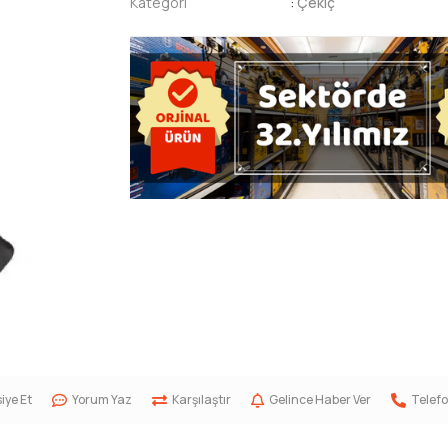
Kategori
:
Çekiç
iye Et
Yorum Yaz
Karşılaştır
Gelince Haber Ver
Telefo