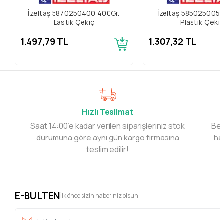
İzeltaş 5870250400 400Gr.
İzeltaş 58502500
Lastik Çekiç
Plastik Çek
1.497,79 TL
1.307,32 TL
Hızlı Teslimat
Saat 14:00’e kadar verilen siparişleriniz stok
Be
durumuna göre aynı gün kargo firmasına
h
teslim edilir!
E-BULTEN
İlk önce sizin haberiniz olsun