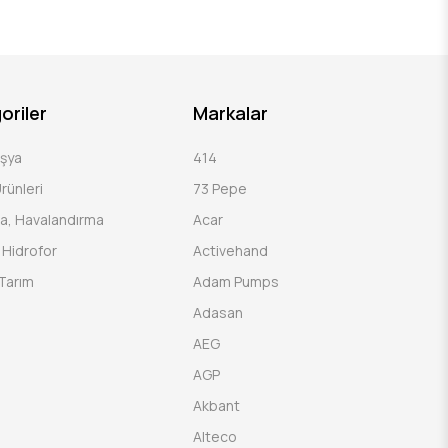
oriler
Markalar
Eşya
414
rünleri
73 Pepe
a, Havalandırma
Acar
Hidrofor
Activehand
Tarım
Adam Pumps
Adasan
AEG
AGP
Akbant
Alteco