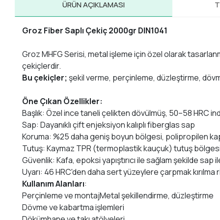
ÜRÜN AÇIKLAMASI
T
Groz Fiber Saplı Çekiç 2000gr DIN1041
Groz MHFG Serisi, metal işleme için özel olarak tasarlanm
çekiçlerdir.
Bu çekiçler;
şekil verme, perçinleme, düzleştirme, dövme
Öne Çıkan Özellikler:
Başlık: Özel ince taneli çelikten dövülmüş, 50–58 HRC ind
Sap: Dayanıklı çift enjeksiyon kalıplı fiberglas sap
Koruma: %25 daha geniş boyun bölgesi, polipropilen ka
Tutuş: Kaymaz TPR (termoplastik kauçuk) tutuş bölgesi,
Güvenlik: Kafa, epoksi yapıştırıcı ile sağlam şekilde sap il
Uyarı: 46 HRC'den daha sert yüzeylere çarpmak kırılma ris
Kullanım Alanları
:
Perçinleme ve montajMetal şekillendirme, düzleştirme
Dövme ve kabartma işlemleri
Dökümhane ve takı atölyeleri