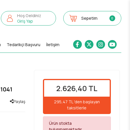
Hoş Geldiniz
Sepetim
0
Giriş Yap
m
Tedarikçi Başvuru
İletişim
2.626,40 TL
N1041
Paylaş
295,47 TL 'den başlayan
taksitlerle
Ürün stokta
bulunmamaktadır.