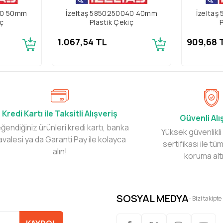
50 50mm
İzeltaş 5850250040 40mm
İzelta
iç
Plastik Çekiç
P
1.067,54 TL
909,68 
Kredi Kartı ile Taksitli Alışveriş
Güvenli Alı
ğendiğiniz ürünleri kredi kartı, banka
Yüksek güvenlikli
avalesi ya da Garanti Pay ile kolayca
sertifikası ile tüm
alın!
koruma alt
SOSYAL MEDYA
- Bizi takipte