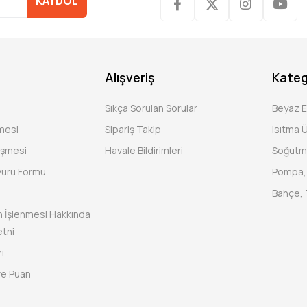
KAYDOL
Alışveriş
Kateg
Sıkça Sorulan Sorular
Beyaz 
şmesi
Sipariş Takip
Isıtma Ü
eşmesi
Havale Bildirimleri
Soğutm
vuru Formu
Pompa, 
Bahçe, 
rin İşlenmesi Hakkında
tni
ı
ve Puan