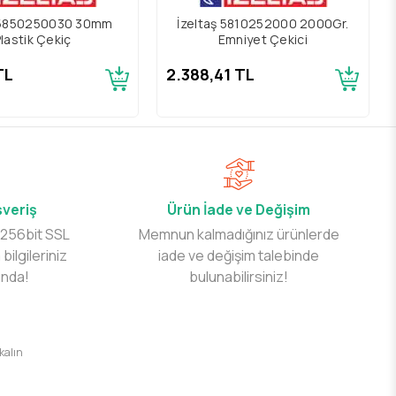
ş 5850250030 30mm
İzeltaş 5810252000 2000Gr.
lastik Çekiç
Emniyet Çekici
TL
2.388,41 TL
şveriş
Ürün İade ve Değişim
 256bit SSL
Memnun kalmadığınız ürünlerde
 bilgileriniz
iade ve değişim talebinde
ında!
bulunabilirsiniz!
 kalın