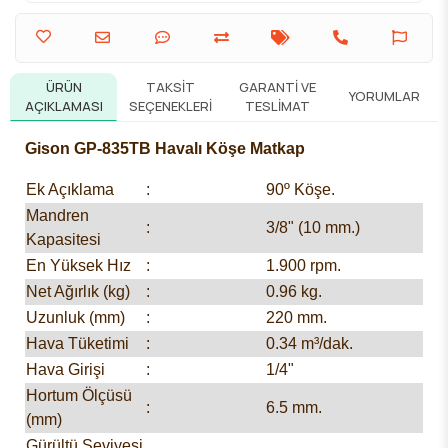
ÜRÜN
TAKSIT
GARANTI VE
YORUMLAR
AÇIKLAMASI
SEÇENEKLERI
TESLIMAT
Gison GP-835TB Havalı Köşe Matkap
Ek Açıklama
:
90º Köşe.
Mandren
:
3/8" (10 mm.)
Kapasitesi
En Yüksek Hız
:
1.900 rpm.
Net Ağırlık (kg)
:
0.96 kg.
Uzunluk (mm)
:
220 mm.
Hava Tüketimi
:
0.34 m³/dak.
Hava Girişi
:
1/4"
Hortum Ölçüsü
:
6.5 mm.
(mm)
Gürültü Seviyesi