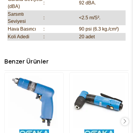
:
92 dBA.
(dBA)
Sarsıntı
:
<2.5 m/S².
Seviyesi
Hava Basıncı
:
90 psi (6.3 kg./cm²)
Koli Adedi
:
20 adet
Benzer Ürünler