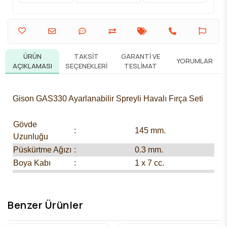
ÜRÜN
TAKSIT
GARANTI VE
YORUMLAR
AÇIKLAMASI
SEÇENEKLERI
TESLIMAT
Gison GAS330 Ayarlanabilir Spreyli Havalı Fırça Seti
Gövde
:
145 mm.
Uzunluğu
Püskürtme Ağızı
:
0.3 mm.
Boya Kabı
:
1 x 7 cc.
Kontrol
:
Basmalı Buton
Hortum
:
1 x1/8"
Adaptörü
Benzer Ürünler
Sıkıştırma
:
1 ad.
Anahtarı