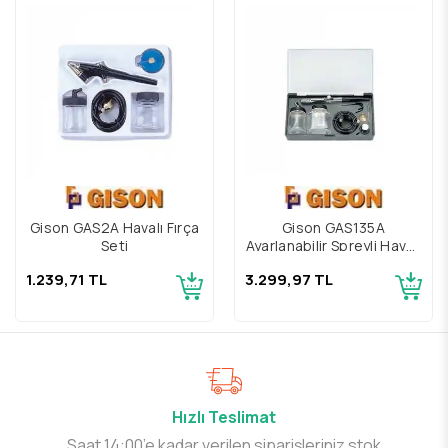
Gison GAS2A Havalı Fırça
Gison GAS135A
Seti
Ayarlanabilir Spreyli Havalı
Fırça Seti
1.239,71 TL
3.299,97 TL
Hızlı Teslimat
Saat 14:00’e kadar verilen siparişleriniz stok