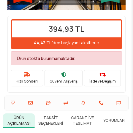
394,93 TL
44,43 TL 'den başlayan taksitlerle
Ürün stokta bulunmamaktadır.
Hızlı Gönderi
Güvenli Alışveriş
İade ve Değişim
ÜRÜN
TAKSIT
GARANTI VE
YORUMLAR
AÇIKLAMASI
SEÇENEKLERI
TESLIMAT