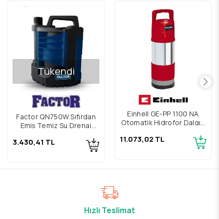
Tükendi
Einhell GE-PP 1100 NA
Factor QN750W Sıfırdan
Otomatik Hidrofor Dalgıç
Emiş Temiz Su Drenaj
Pompa
Dalgıç Pompa
11.073,02 TL
3.430,41 TL
Hızlı Teslimat