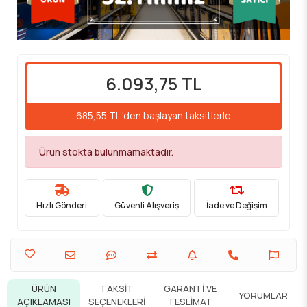
6.093,75 TL
685,55 TL 'den başlayan taksitlerle
Ürün stokta bulunmamaktadır.
Hızlı Gönderi
Güvenli Alışveriş
İade ve Değişim
ÜRÜN
TAKSIT
GARANTI VE
YORUMLAR
AÇIKLAMASI
SEÇENEKLERI
TESLIMAT