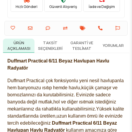
Hızlı Gönderi
Güvenli Alışveriş
İade ve Değişim
ÜRÜN
TAKSIT
GARANTI VE
YORUMLAR
AÇIKLAMASI
SEÇENEKLERI
TESLIMAT
Duffmart Practical 6/11 Beyaz Havlupan Havlu
Radyatör
Duffmart Practical çok fonksiyonlu yeni nesil havlupanla
hem banyonuzu ısıtıp hemde havlu,küçük çamaşır ve
bornozlarınızı da kurutabilirsiniz. Evinizde sadece
banyoda değil
mutfak,hol ve diğer ısıtmak istediğiniz
mekanlarınız da rahatlıkla kullanabilirsiniz.Yüksek kalite
standartlarında üretilen,uzun kullanım ömrü ile evinizde
tercih edebileceğiniz
Duffmart Practical 6/11 Beyaz
Havlupan Havlu Radyatör
kullanım amacınıza göre