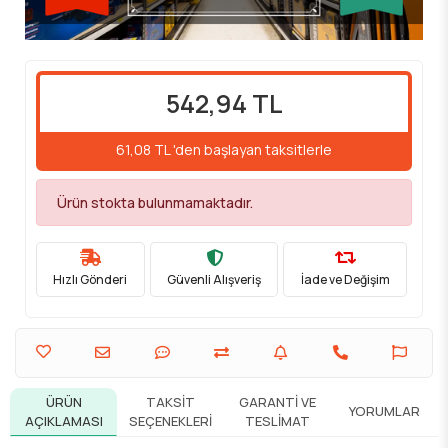
542,94 TL
61,08 TL 'den başlayan taksitlerle
Ürün stokta bulunmamaktadır.
Hızlı Gönderi
Güvenli Alışveriş
İade ve Değişim
ÜRÜN
TAKSIT
GARANTI VE
YORUMLAR
AÇIKLAMASI
SEÇENEKLERI
TESLIMAT