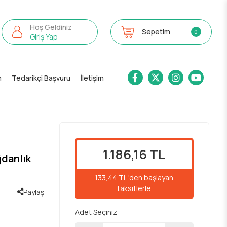
Hoş Geldiniz
Sepetim
0
Giriş Yap
m
Tedarikçi Başvuru
İletişim
1.186,16 TL
ğdanlık
133,44 TL 'den başlayan
taksitlerle
Paylaş
Adet Seçiniz