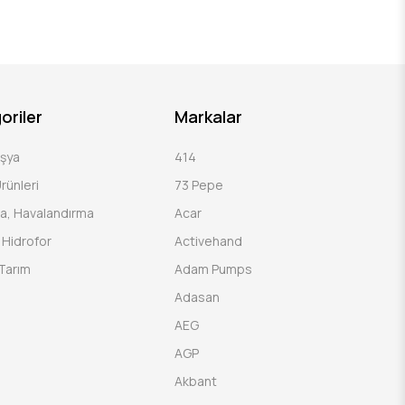
oriler
Markalar
Eşya
414
rünleri
73 Pepe
a, Havalandırma
Acar
Hidrofor
Activehand
Tarım
Adam Pumps
Adasan
AEG
AGP
Akbant