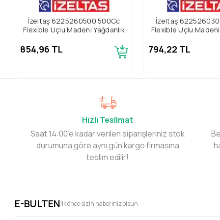
İzeltaş 6225260500 500Cc
İzeltaş 62252603
Flexible Uçlu Madeni Yağdanlık
Flexible Uçlu Madeni
854,96 TL
794,22 TL
Hızlı Teslimat
Saat 14:00’e kadar verilen siparişleriniz stok
Be
durumuna göre aynı gün kargo firmasına
h
teslim edilir!
E-BULTEN
İlk önce sizin haberiniz olsun