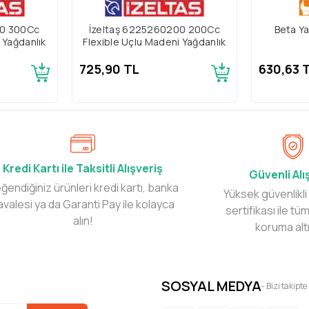
00 300Cc
İzeltaş 6225260200 200Cc
Beta Y
 Yağdanlık
Flexible Uçlu Madeni Yağdanlık
725,90 TL
630,63 
Kredi Kartı ile Taksitli Alışveriş
Güvenli Alı
ğendiğiniz ürünleri kredi kartı, banka
Yüksek güvenlikli
avalesi ya da Garanti Pay ile kolayca
sertifikası ile tüm
alın!
koruma alt
SOSYAL MEDYA
- Bizi takipte