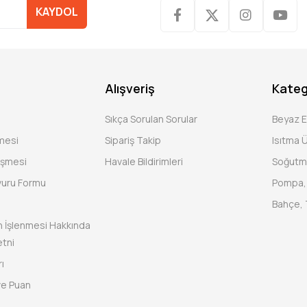
KAYDOL
Alışveriş
Kateg
Sıkça Sorulan Sorular
Beyaz 
şmesi
Sipariş Takip
Isıtma Ü
eşmesi
Havale Bildirimleri
Soğutm
vuru Formu
Pompa, 
Bahçe, 
rin İşlenmesi Hakkında
tni
ı
ve Puan