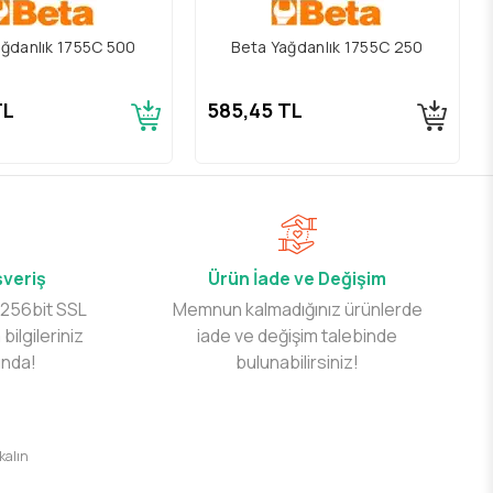
ağdanlık 1755C 500
Beta Yağdanlık 1755C 250
TL
585,45 TL
şveriş
Ürün İade ve Değişim
 256bit SSL
Memnun kalmadığınız ürünlerde
 bilgileriniz
iade ve değişim talebinde
ında!
bulunabilirsiniz!
 kalın