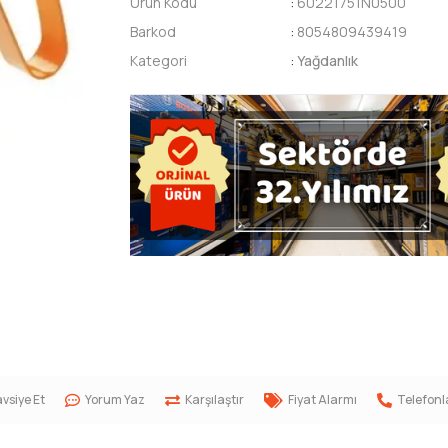
Ürün Kodu
:
60221751N0500
Barkod
:
8054809439419
Kategori
:
Yağdanlık
vsiye Et
Yorum Yaz
Karşılaştır
Fiyat Alarmı
Telefonl