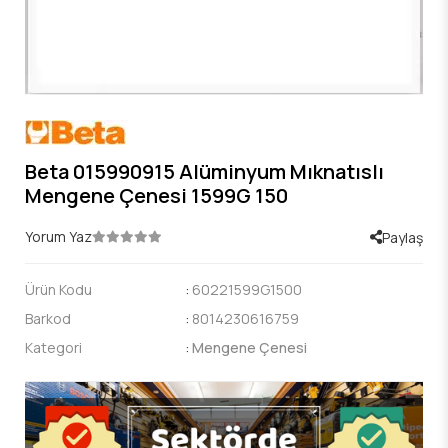
Beta 015990915 Alüminyum Mıknatıslı
Mengene Çenesi 1599G 150
Yorum Yaz
Paylaş
Ürün Kodu
:
60221599G1500
Barkod
:
8014230616759
Kategori
:
Mengene Çenesi