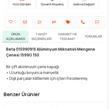
Hızlı Gönderi
Güvenli Alışveriş
İade ve Değişim
ÜRÜN
TAKSIT
GARANTI VE
YORUMLAR
AÇIKLAMASI
SEÇENEKLERI
TESLIMAT
Beta 015990915 Alüminyum Mıknatıslı Mengene
Çenesi 1599G 150
Bir çift alüminyum çene kapağı
• Uzunluğu boyunca manyetik
• Dişli parçaları kilitlemek için içten frezelenmiş
Benzer Ürünler