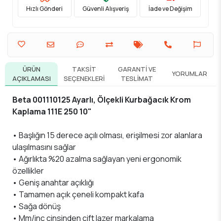
Hızlı Gönderi
Güvenli Alışveriş
İade ve Değişim
ÜRÜN
TAKSIT
GARANTI VE
YORUMLAR
AÇIKLAMASI
SEÇENEKLERI
TESLIMAT
Beta 001110125 Ayarlı, Ölçekli Kurbağacık Krom
Kaplama 111E 250 10"
• Başlığın 15 derece açılı olması, erişilmesi zor alanlara
ulaşılmasını sağlar
• Ağırlıkta %20 azalma sağlayan yeni ergonomik
özellikler
• Geniş anahtar açıklığı
• Tamamen açık çeneli kompakt kafa
• Sağa dönüş
• Mm/inç cinsinden çift lazer markalama