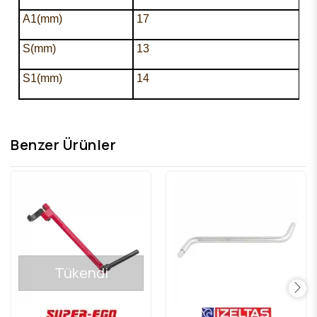
A1(mm)
17
S(mm)
13
S1(mm)
14
Benzer Ürünler
Tükendi