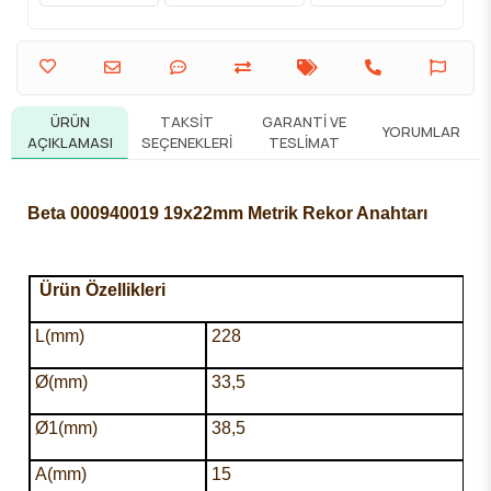
ÜRÜN
TAKSIT
GARANTI VE
YORUMLAR
AÇIKLAMASI
SEÇENEKLERI
TESLIMAT
Beta 000940019 19x22mm Metrik Rekor Anahtarı
Ürün Özellikleri
L(mm)
228
Ø(mm)
33,5
Ø1(mm)
38,5
A(mm)
15