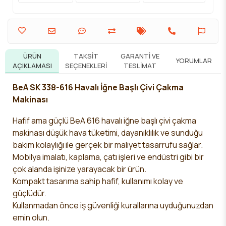
ÜRÜN
TAKSIT
GARANTI VE
YORUMLAR
AÇIKLAMASI
SEÇENEKLERI
TESLIMAT
BeA SK 338-616 Havalı İğne Başlı Çivi Çakma
Makinası
Hafif ama güçlü
BeA 616
havalı iğne başlı çivi çakma
makinası düşük hava tüketimi, dayanıklılık ve sunduğu
bakım kolaylığı ile gerçek bir maliyet tasarrufu sağlar.
Mobilya imalatı, kaplama, çatı işleri ve endüstri
gibi bir
çok alanda işinize yarayacak bir ürün.
Kompakt tasarıma sahip hafif, kullanımı kolay ve
güçlüdür.
Kullanmadan önce iş güvenliği kurallarına uyduğunuzdan
emin olun.