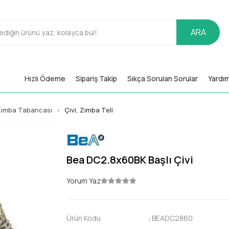
ARA
Hızlı Ödeme
Sipariş Takip
Sıkça Sorulan Sorular
Yardı
 Zımba Tabancası
Çivi, Zımba Teli
Bea DC2.8x60BK Başlı Çivi
Yorum Yaz
Ürün Kodu
:
BEADC2860