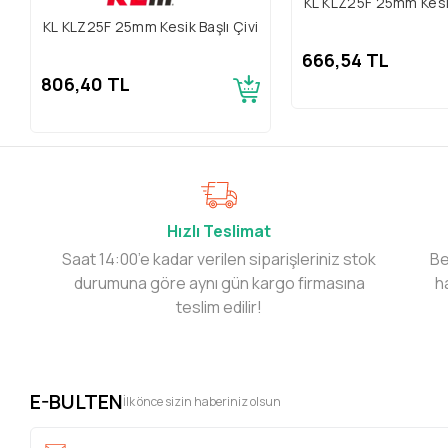
KL KLZ25F 25mm Kesik
KL KLZ25F 25mm Kesik Başlı Çivi
666,54 TL
806,40 TL
Hızlı Teslimat
Saat 14:00’e kadar verilen siparişleriniz stok
Be
durumuna göre aynı gün kargo firmasına
h
teslim edilir!
E-BULTEN
İlk önce sizin haberiniz olsun