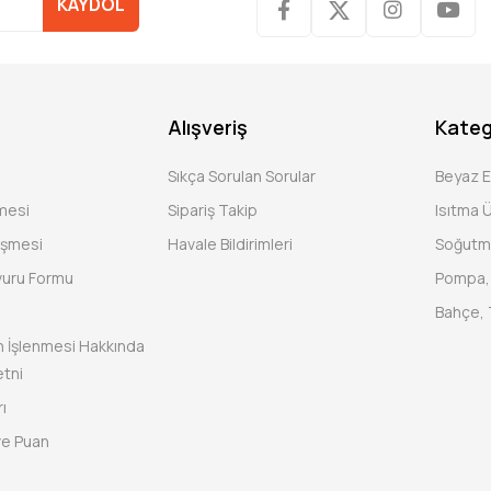
KAYDOL
Alışveriş
Kateg
Sıkça Sorulan Sorular
Beyaz 
şmesi
Sipariş Takip
Isıtma Ü
eşmesi
Havale Bildirimleri
Soğutm
vuru Formu
Pompa, 
Bahçe, 
rin İşlenmesi Hakkında
tni
ı
ve Puan