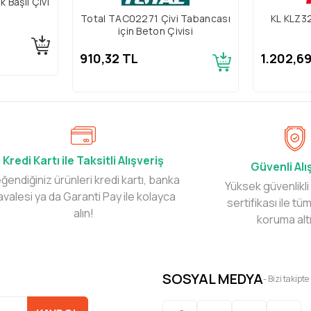
 Başlı Çivi
Total TAC02271 Çivi Tabancası
KL KLZ3
için Beton Çivisi
910,32 TL
1.202,6
Kredi Kartı ile Taksitli Alışveriş
Güvenli Alı
ğendiğiniz ürünleri kredi kartı, banka
Yüksek güvenlikli
avalesi ya da Garanti Pay ile kolayca
sertifikası ile tüm
alın!
koruma alt
SOSYAL MEDYA
- Bizi takipte