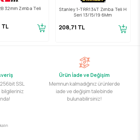
2B 32mm Zımba Teli
Stanley 1-TRR134T Zımba Teli H
Seri 13/15/19 6Mm
9 TL
208,71 TL
şveriş
Ürün İade ve Değişim
 256bit SSL
Memnun kalmadığınız ürünlerde
 bilgileriniz
iade ve değişim talebinde
ında!
bulunabilirsiniz!
 kalın