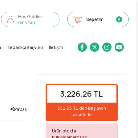
Hoş Geldiniz
Sepetim
0
Giriş Yap
m
Tedarikçi Başvuru
İletişim
3.226,26 TL
362,95 TL 'den başlayan
Paylaş
taksitlerle
Ürün stokta
bulunmamaktadır.