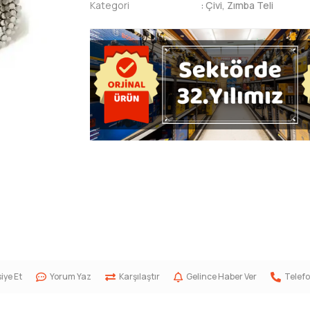
Kategori
:
Çivi, Zımba Teli
iye Et
Yorum Yaz
Karşılaştır
Gelince Haber Ver
Telefo