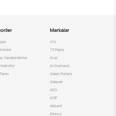
oriler
Markalar
Eşya
414
rünleri
73 Pepe
a, Havalandırma
Acar
Hidrofor
Activehand
Tarım
Adam Pumps
Adasan
AEG
AGP
Akbant
Alteco