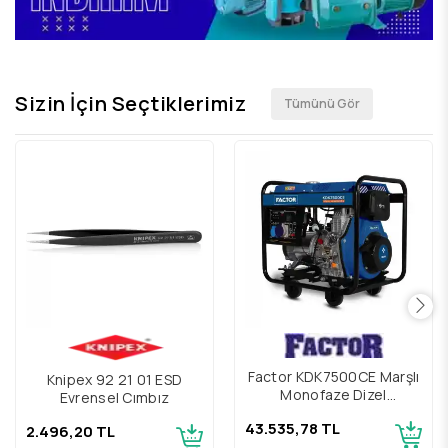
Sizin İçin Seçtiklerimiz
Tümünü Gör
Factor KDK7500CE Marşlı
Knipex 92 21 01 ESD
Monofaze Dizel
Evrensel Cımbız
Jeneratör 6,9 Kva
43.535,78 TL
2.496,20 TL