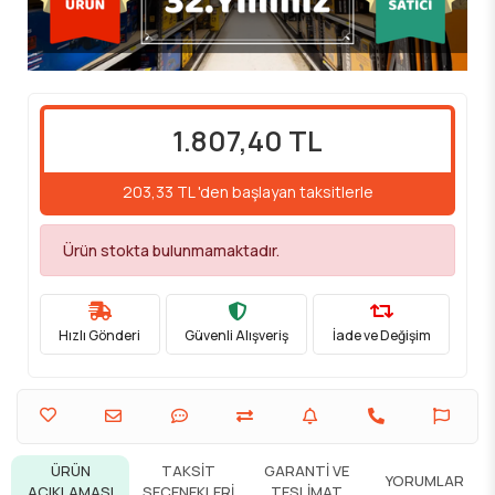
1.807,40 TL
203,33 TL 'den başlayan taksitlerle
Ürün stokta bulunmamaktadır.
Hızlı Gönderi
Güvenli Alışveriş
İade ve Değişim
ÜRÜN
TAKSIT
GARANTI VE
YORUMLAR
AÇIKLAMASI
SEÇENEKLERI
TESLIMAT