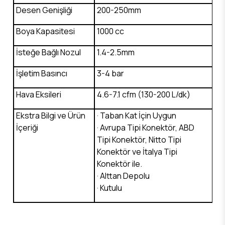
Desen Genişliği
200-250mm
Boya Kapasitesi
1000 cc
İsteğe Bağlı Nozul
1.4-2.5mm
İşletim Basıncı
3-4 bar
Hava Eksileri
4.6-7.1 cfm (130-200 L/dk)
Ekstra Bilgi ve Ürün
· Taban Kat İçin Uygun
İçeriği
· Avrupa Tipi Konektör, ABD
Tipi Konektör, Nitto Tipi
Konektör ve İtalya Tipi
Konektör ile.
· Alttan Depolu
· Kutulu